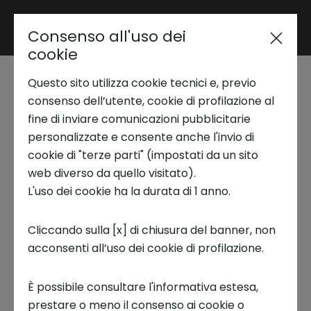
Consenso all'uso dei
Area riservata
cookie
Questo sito utilizza cookie tecnici e, previo
Trend Analysis
New Frontiers in
consenso dell’utente, cookie di profilazione al
fine di inviare comunicazioni pubblicitarie
Gaming - Podcast
personalizzate e consente anche l'invio di
Applied Research
cookie di "terze parti" (impostati da un sito
web diverso da quello visitato).
29 GIUGNO 2022
L'uso dei cookie ha la durata di 1 anno.
Startup Development
NEUROSCIENCE PODCAST
Cliccando sulla [x] di chiusura del banner, non
acconsenti all’uso dei cookie di profilazione.
Business Transformation
È possibile consultare l'informativa estesa,
Ecosystem enabling
prestare o meno il consenso ai cookie o
Voce ai
protagonisti dell’innovazione
con la