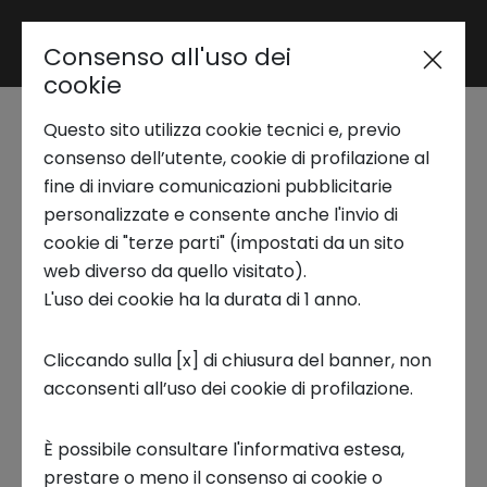
Consenso all'uso dei
Area riservata
cookie
Questo sito utilizza cookie tecnici e, previo
Trend Analysis
Game-based policies:
consenso dell’utente, cookie di profilazione al
fine di inviare comunicazioni pubblicitarie
come i giochi
personalizzate e consente anche l'invio di
Applied Research
cookie di "terze parti" (impostati da un sito
possono servire al
web diverso da quello visitato).
L'uso dei cookie ha la durata di 1 anno.
Startup Development
policy-maker -
Cliccando sulla [x] di chiusura del banner, non
Podcast
acconsenti all’uso dei cookie di profilazione.
Business Transformation
17 NOVEMBRE 2022
È possibile consultare l'informativa estesa,
Ecosystem enabling
prestare o meno il consenso ai cookie o