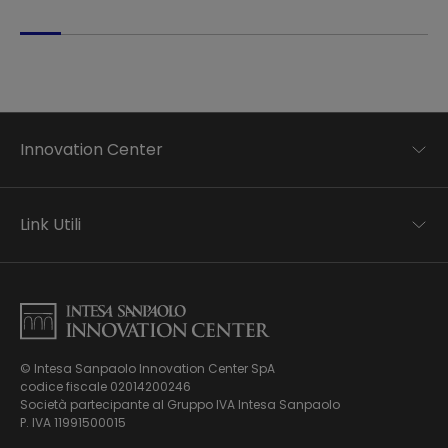
Innovation Center
Trend analysis
Applied research
Link Utili
Startup development
Business transformation
Contatti
Ecosystem enabling
Informativa Privacy
Informativa Privacy Careers
Privacy e Cookie Policy
Mappa del sito
© Intesa Sanpaolo Innovation Center SpA
Chi siamo
codice fiscale 02014200246
Whistleblowing
News ed Eventi
Società partecipante al Gruppo IVA Intesa Sanpaolo
Modello di gestione, organizzazione e controllo ex Dlgs.
Podcast
P. IVA 11991500015
231/01
Video