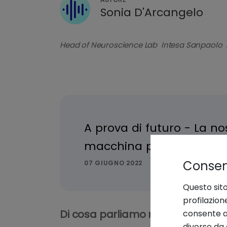
Sonia D'Arcangelo
Head of Neuroscience Lab Intesa Sanpaolo 
Consens
Questo sito
profilazion
Di cosa parliamo nel podcast
consente an
diverso da 