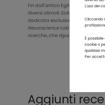
Fin dall'antico Egitto, gli esperime
L'uso dei c
diversi stimoli. Solo negli ultimi 
Cliccando s
dedicata esclusivamente al cervel
profilazion
Neuroscience Lab presso l'Innova
ricerche, che riguardano l'
intelli
È possibile
cookie o pe
qualsiasi 
Per accetta
Aggiunti rec