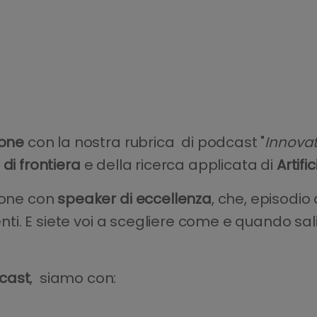
ione
con la nostra rubrica di podcast "
Innovat
di frontiera
e della ricerca applicata di
Artific
ione con
speaker di eccellenza
, che, episodi
centi. E siete voi a scegliere come e quando sa
cast
, siamo con: