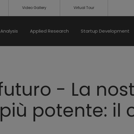
Video Gallery
Virtual Tour
Analysis
Applied Research
Startup Development
futuro - La nos
ù potente: il c