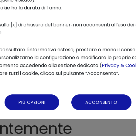
nti sul
cervello
hanno cercato di predirne il f
ookie ha la durata di 1 anno.
cinquant'anni, tuttavia, abbiamo visto la nascita
ulla [x] di chiusura del banner, non acconsenti all’uso dei 
lo: le
neuroscienze
. In questo episodio,
Soni
e.
tion Center di Intesa Sanpaolo
, ci illustra tutt
genza umana e artificiale.
 consultare l'informativa estesa, prestare o meno il conse
rsonalizzarne la configurazione e modificare le proprie sc
momento accedendo alla sezione dedicata (
Privacy & Cook
re tutti i cookie, clicca sul pulsante “Acconsento”.
Condivi
PIÙ OPZIONI
ACCONSENTO
entemente