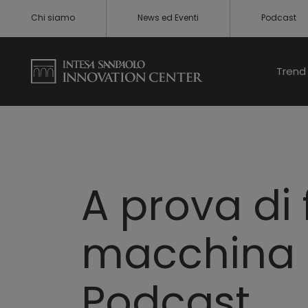
Chi siamo
News ed Eventi
Podcast
Trend 
A prova di 
macchina pi
Podcast