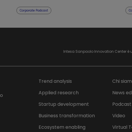
Corporate Podcast
C
Intesa Sanpaolo Innovation Center è 
Trend analysis
Chi sia
Applied research
News ed
lo
Startup development
Podcast
Business transformation
Video
Ecosystem enabling
Virtual 