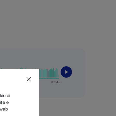
kie di
ate e
o web