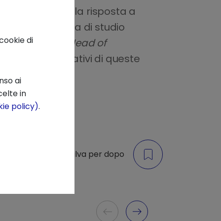
unzionamento e la risposta a
 di una disciplina di studio
cookie di
a D'Arcangelo
,
Head of
i gli ambiti applicativi di queste
nso ai
elte in
ie policy)
.
di
Salva per dopo