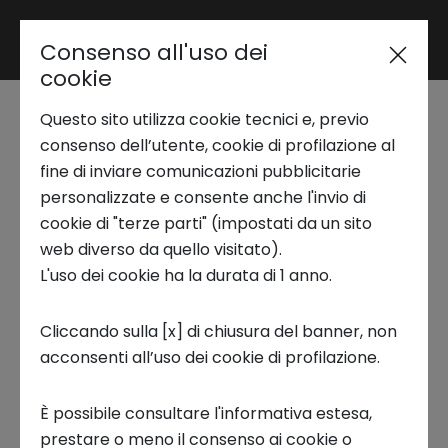
Consenso all'uso dei
Area riservata
cookie
Questo sito utilizza cookie tecnici e, previo
Trend Analysis
Custom-regeneration
consenso dell’utente, cookie di profilazione al
fine di inviare comunicazioni pubblicitarie
- Podcast
personalizzate e consente anche l'invio di
Applied Research
cookie di "terze parti" (impostati da un sito
web diverso da quello visitato).
30 SETTEMBRE 2021
L'uso dei cookie ha la durata di 1 anno.
Startup Development
INNOVATION COFFEE PODCAST
Cliccando sulla [x] di chiusura del banner, non
acconsenti all’uso dei cookie di profilazione.
Business Transformation
È possibile consultare l'informativa estesa,
Ecosystem enabling
prestare o meno il consenso ai cookie o
Voce ai
protagonisti dell’innovazione
con la