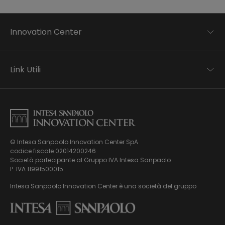
Innovation Center
Trend analysis
Applied research
Link Utili
Startup development
Business transformation
Contatti
Ecosystem enabling
Informativa Privacy
Informativa Privacy Careers
Privacy e Cookie Policy
Mappa del sito
© Intesa Sanpaolo Innovation Center SpA
Chi siamo
codice fiscale 02014200246
Whistleblowing
News ed Eventi
Società partecipante al Gruppo IVA Intesa Sanpaolo
Modello di gestione, organizzazione e controllo ex Dlgs.
Podcast
P. IVA 11991500015
231/01
Video
Intesa Sanpaolo Innovation Center è una società del gruppo
Virtual Tour