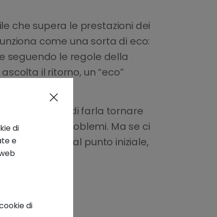
le che supera le prestazioni dei
 funziona come una sorta di eco:
lve seguendo le regole della
scolta il ritorno, un “eco”
poi di cercare di farla tornare
nerebbe senza problemi. Ma se ci
kie di
ate e
llina rispetto al punto iniziale,
o web
cookie di