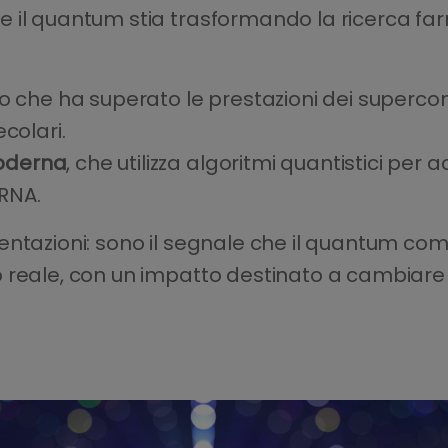
 il quantum stia trasformando la ricerca far
mo che ha superato le prestazioni dei superco
colari.
oderna
, che utilizza algoritmi quantistici per
RNA.
entazioni: sono il segnale che il quantum co
reale, con un impatto destinato a cambiare i