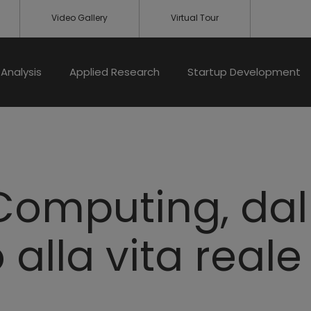
Video Gallery
Virtual Tour
Analysis
Applied Research
Startup Development
omputing, dal
 alla vita reale