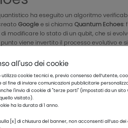
uantistico ha eseguito un algoritmo verificabi
 creato
Google
e si chiama
Quantum Echoes
:
di modificare lo stato di un qubit, che si evo
nto viene invertito il processo evolutivo e si a
ni invisibili ai metodi tradizionali.
o all'uso dei cookie
inare di lanciare una pallina in una stanza e 
 Se la stanza fosse perfetta, la pallina tor
 utilizza cookie tecnici e, previo consenso dell’utente, coo
e al fine di inviare comunicazioni pubblicitarie personalizz
l percorso cambia. Osservando dove finisce la pa
che l'invio di cookie di "terze parti" (impostati da un sit
e sulla stanza.
quello visitato).
ookie ha la durata di 1 anno.
ulla [x] di chiusura del banner, non acconsenti all’uso dei 