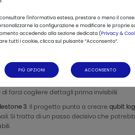
e.
iglior algoritmo classico.
 consultare l'informativa estesa, prestare o meno il conse
altri quantum computer.
rsonalizzarne la configurazione e modificare le proprie sc
odellazione molecolare, progettazione di nuovi
momento accedendo alla sezione dedicata (
Privacy & Cook
re tutti i cookie, clicca sul pulsante “Acconsento”.
 hanno usato l’algoritmo
Quantum Echoes
per
uesto è un grande passo avanti perché i metod
PIÙ OPZIONI
ACCONSENTO
agnetic Resonance
) non riescono a gestire b
ndi una sorta di “quantum scope”, un nuovo ti
i farci cogliere dettagli prima invisibilii
lestone 3
. Il progetto punta a creare
qubit logi
onali. Si tratta di un passo decisivo che potreb
ili.