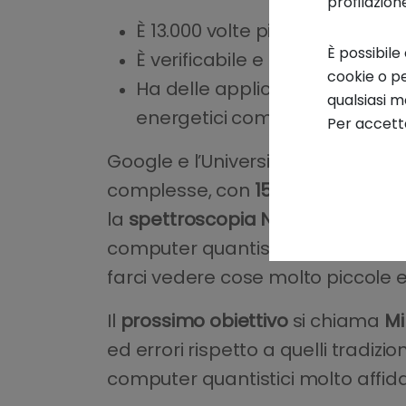
profilazion
È 13.000 volte più veloce del m
È possibile
È verificabile e ripetibile su 
cookie o pe
Ha delle applicazioni reali: m
qualsiasi 
energetici complessi.
Per accetta
Google e l’Università di Berkeley
complesse, con
15 e 28 atomi
. Q
la
spettroscopia NMR
(
Nuclear M
computer quantistico diventa qui
farci vedere cose molto piccole e d
Il
prossimo obiettivo
si chiama
Mi
ed errori rispetto a quelli tradizi
computer quantistici molto affidab