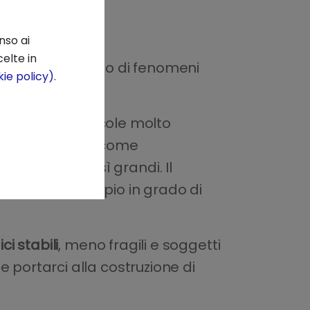
nso ai
elte in
 materiali, studio di fenomeni
ie policy)
.
 studiare molecole molto
i tradizionali, come
ene sistemi così grandi. Il
po di microscopio in grado di
ci stabili
, meno fragili e soggetti
be portarci alla costruzione di