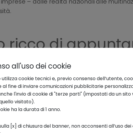
mprese – dalle realtà nazionali alle multinazion
sità.
o ricco di appunt
Forum si sono avvicendate personalità di spicc
o all'uso dei cookie
imprenditoriale e accademico, scienziati e pr
 utilizza cookie tecnici e, previo consenso dell’utente, coo
e tematiche
, con la partecipazione di
215 spe
e al fine di inviare comunicazioni pubblicitarie personalizz
punto di vista e a condividere esperienze.
che l'invio di cookie di "terze parti" (impostati da un sit
quello visitato).
ecipato ai panel:
Massimiano Tellini
-
Head of
ookie ha la durata di 1 anno.
tato protagonista il 15 ottobre nella sessione i
 Economy
.
Stefania Vigna
-
Head of Innovation 
ulla [x] di chiusura del banner, non acconsenti all’uso dei 
l 16 ottobre nella sessione tematica su
“Scien