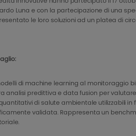
altà innovative hanno partecipato il 17 ottobr
cardo Luna e con la partecipazione di una spe
resentato le loro soluzioni ad un platea di c
aglio:
odelli di machine learning al monitoraggio bi
 analisi predittiva e data fusion per valutare 
uantitativi di salute ambientale utilizzabili i
entificamente validata. Rappresenta un bench
oriale.