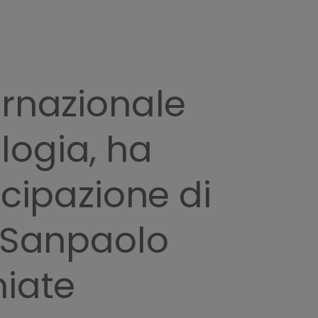
ernazionale
logia, ha
ecipazione di
a Sanpaolo
miate