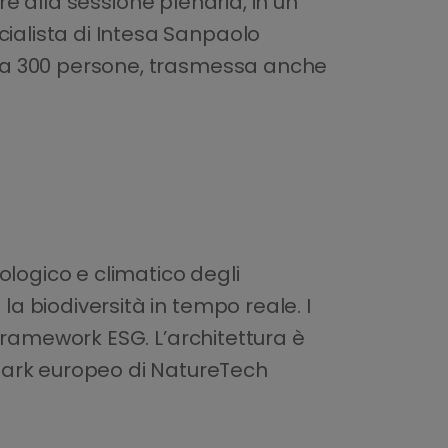
e alla sessione plenaria, in un
cialista di Intesa Sanpaolo
irca 300 persone, trasmessa anche
ologico e climatico degli
la biodiversità in tempo reale. I
n framework ESG. L’architettura è
mark europeo di NatureTech