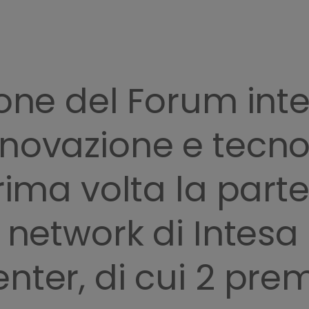
ione del Forum int
nnovazione e tecno
prima volta la part
l network di Intes
nter, di cui 2 pre