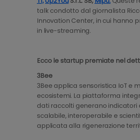
T1,
Up2You
S.r.L. SB,
Mipu.
Queste re
talk condotto dal giornalista Ric
Innovation Center, in cui hanno p
in live-streaming.
Ecco le startup premiate nel dett
3Bee
3Bee applica sensoristica IoT e m
ecosistemi. La piattaforma integra
dati raccolti generano indicatori q
scalabile, interoperabile e sci
applicata alla rigenerazione territ