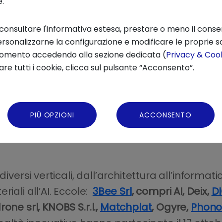
e.
one”
illustrando i trend del recente report pu
 consultare l'informativa estesa, prestare o meno il conse
rma – AI & Medicine Precision”
.
rsonalizzarne la configurazione e modificare le proprie sc
momento accedendo alla sezione dedicata (
Privacy & Cook
re tutti i cookie, clicca sul pulsante “Acconsento”.
l palco per la prim
PIÙ OPZIONI
ACCONSENTO
azio completamente riservato alle startup, i
rtafoglio
di Intesa Sanpaolo Innovation Cent
iversi verticali, dall’architettura all’informat
iali all’AI. Eccole:
3Bee Srl
, compri AI, Deix,
D
one srl, KNOBS S.r.l.,
Matchplat
, Ogyre,
Phonon