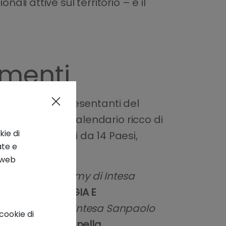
ali attive sul territorio – e il
amenti
o, tra cui rappresentanti del
emi Nobel. Un calendario ricco di
kie di
aker
provenienti da 14 Paesi,
ate e
o web
 Circular Economy di Intesa
n
Plenaria ENERGIA E
Intelligence di Intesa Sanpaolo
cookie di
za e tecnologia nella