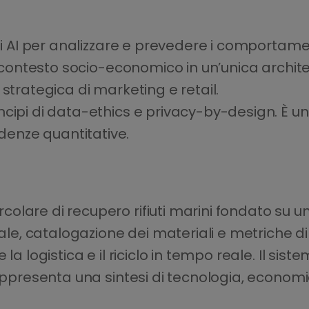
 di AI per analizzare e prevedere i comportame
e contesto socio-economico in un’unica architet
strategica di marketing e retail.
cipi di data-ethics e privacy-by-design. È un 
enze quantitative.
lare di recupero rifiuti marini fondato su una
tale, catalogazione dei materiali e metriche d
la logistica e il riciclo in tempo reale. Il sist
Rappresenta una sintesi di tecnologia, econom