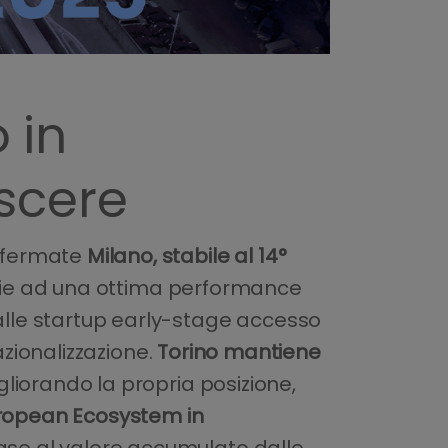
o in
scere
onfermate
Milano,
stabile al 14°
azie ad una ottima performance
 alle startup early-stage accesso
nazionalizzazione.
Torino mantiene
gliorando la propria posizione,
ropean Ecosystem in
base al valore accumulato dalle