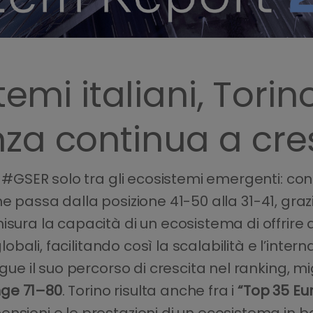
temi italiani, Torin
za continua a cre
el #GSER solo tra gli ecosistemi emergenti: c
e passa dalla posizione 41-50 alla 31-41, gr
isura la capacità di un ecosistema di offrire
globali, facilitando così la scalabilità e l’inter
ue il suo percorso di crescita nel ranking, mi
ge 71–80
. Torino risulta anche fra i
“Top 35 Eu
ensioni e le prestazioni di un ecosistema in 