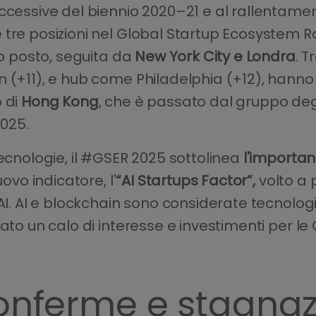
 eccessive del biennio 2020–21 e al rallenta
 tre posizioni nel Global Startup Ecosystem 
o posto, seguita da
New York City e Londra
. T
 (+11), e hub come Philadelphia (+12), hanno
o di
Hong Kong
, che è passato dal gruppo de
2025.
tecnologie, il #GSER 2025 sottolinea
l'importan
ovo indicatore, l'
“AI Startups Factor”,
volto a p
AI. AI e blockchain sono considerate tecnologie
trato un calo di interesse e investimenti per 
conferme e stagna