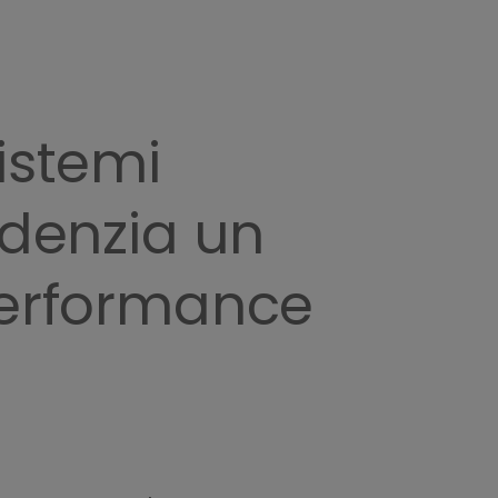
istemi
idenzia un
 performance