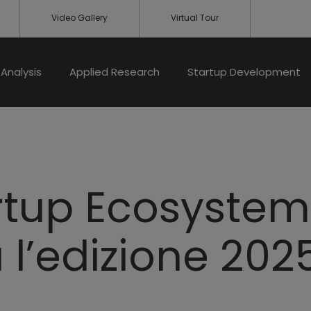
Video Gallery
Virtual Tour
Analysis
Applied Research
Startup Development
rtup Ecosystem
 l’edizione 202