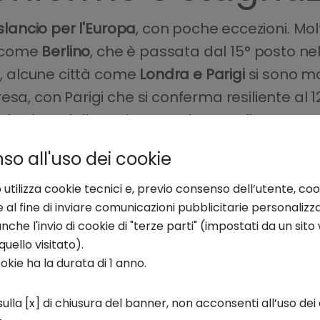
slancio per l'Europa
, con poche eccezioni. Mo
e, come
Berlino
, che è passata dal 15° posto nel
via, alcune città come
Londra e Parigi
si sono m
sa, con Parigi che si conferma resiliente al 1
l valore dell’ecosistema, dovuto alla contraz
o all'uso dei cookie
uropeo ha registrato un
calo del 24% nell’Eco
 utilizza cookie tecnici e, previo consenso dell’utente, coo
elle grandi exit. Le eccezioni sono Parigi, tr
e al fine di inviare comunicazioni pubblicitarie personalizz
niziali, e
Istanbul,
che si è posizionata al 3° po
che l'invio di cookie di "terze parti" (impostati da un sit
alla crescita in performance, finanziamenti 
quello visitato).
ookie ha la durata di 1 anno.
ulla [x] di chiusura del banner, non acconsenti all’uso dei 