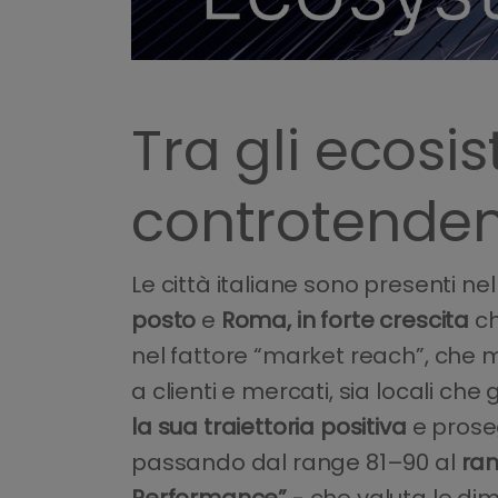
Tra gli ecosis
controtenden
Le città italiane sono presenti n
posto
e
Roma, in forte crescita
ch
nel fattore “market reach”, che m
a clienti e mercati, sia locali che 
la sua traiettoria positiva
e proseg
passando dal range 81–90 al
ran
Performance”
- che valuta le dim