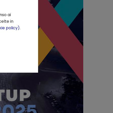
nso ai
elte in
ie policy)
.