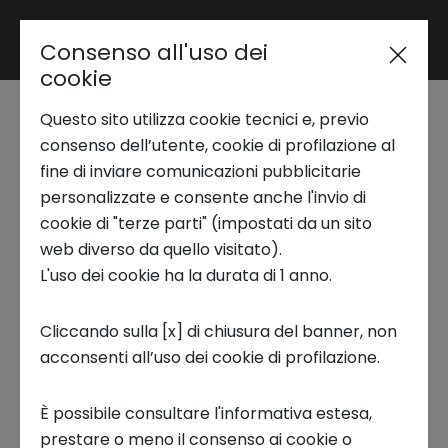
Consenso all'uso dei
Area riservata
cookie
Questo sito utilizza cookie tecnici e, previo
Trend Analysis
We Make Future: dal 4
consenso dell’utente, cookie di profilazione al
fine di inviare comunicazioni pubblicitarie
al 6 giugno a Bologna
personalizzate e consente anche l'invio di
Applied Research
cookie di "terze parti" (impostati da un sito
web diverso da quello visitato).
4 GIUGNO 2025
L'uso dei cookie ha la durata di 1 anno.
Startup Development
INNOVATION CENTER, STARTUP, ECOSISTEMI
Cliccando sulla [x] di chiusura del banner, non
acconsenti all’uso dei cookie di profilazione.
Business Transformation
È possibile consultare l'informativa estesa,
Ecosystem enabling
prestare o meno il consenso ai cookie o