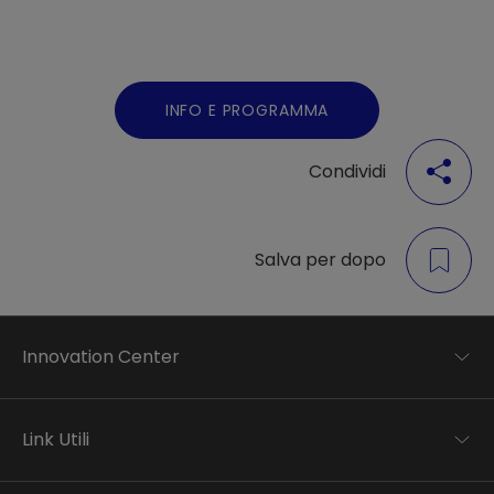
INFO E PROGRAMMA
Condividi
Salva per dopo
Innovation Center
Trend analysis
Applied research
Link Utili
Startup development
Business transformation
Contatti