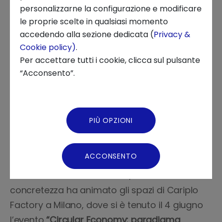
personalizzarne la configurazione e modificare
le proprie scelte in qualsiasi momento
Chi siamo
accedendo alla sezione dedicata (
Privacy &
Grande partecipazione per l’evento
Cookie policy)
.
News ed Eventi
Per accettare tutti i cookie, clicca sul pulsante
del 4 giugno dedicato alla Circular
“Acconsento”.
Podcast
Economy organizzato da Intesa
Sanpaolo Innovation Center e Cariplo
Video Gallery
Factory
PIÙ OPZIONI
Virtual Tour
ACCONSENTO
Una mattinata di confronto, visione e
concretezza ha animato gli spazi di Cariplo
Factory a Milano, dove si è tenuto il 4 giugno
l’evento
“Circular Economy: paradigma