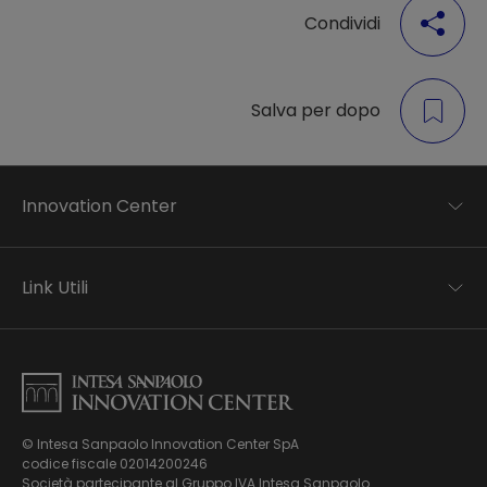
Condividi
Salva per dopo
Innovation Center
Trend analysis
Applied research
Link Utili
Startup development
Business transformation
Contatti
Ecosystem enabling
Informativa Privacy
Informativa Privacy Careers
Privacy e Cookie Policy
Mappa del sito
© Intesa Sanpaolo Innovation Center SpA
Chi siamo
codice fiscale 02014200246
Whistleblowing
News ed Eventi
Società partecipante al Gruppo IVA Intesa Sanpaolo