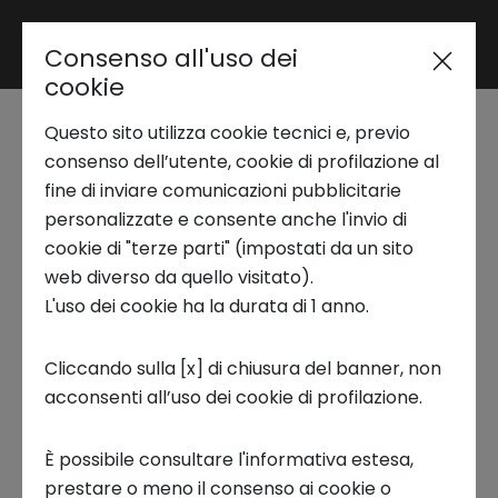
Consenso all'uso dei
Area riservata
cookie
Questo sito utilizza cookie tecnici e, previo
Trend Analysis
Circular Economy:
consenso dell’utente, cookie di profilazione al
fine di inviare comunicazioni pubblicitarie
paradigma
personalizzate e consente anche l'invio di
Applied Research
cookie di "terze parti" (impostati da un sito
economico a prova di
web diverso da quello visitato).
L'uso dei cookie ha la durata di 1 anno.
Startup Development
futuro
Cliccando sulla [x] di chiusura del banner, non
10 GIUGNO 2025
acconsenti all’uso dei cookie di profilazione.
Business Transformation
INNOVATION CENTER, STARTUP, ECOSISTEMI
È possibile consultare l'informativa estesa,
Ecosystem enabling
prestare o meno il consenso ai cookie o