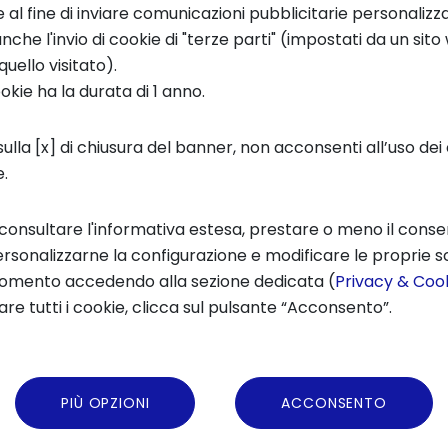
e al fine di inviare comunicazioni pubblicitarie personalizz
 le startup selezionate in 7 importanti
accele
che l'invio di cookie di "terze parti" (impostati da un sit
quello visitato).
 (Londra), Francia, Germania, Singapore e da 
ookie ha la durata di 1 anno.
ompreso tra ottobre e dicembre 2025.
ero
: alle startup selezionate viene offerto
un m
ulla [x] di chiusura del banner, non acconsenti all’uso dei 
e.
rtup saranno coinvolte in attività di mentoring
ti di formazione, così come i costi di viaggio 
 consultare l'informativa estesa, prestare o meno il conse
rsonalizzarne la configurazione e modificare le proprie sc
momento accedendo alla sezione dedicata (
Privacy & Cook
cus verticale su
Fintech ed Insurtech
in partne
re tutti i cookie, clicca sul pulsante “Acconsento”.
 sarà “
female founders
” con la partnership d
amma verranno infine premiate in un evento d
no del programma di
Winter SIOS di StartupItali
PIÙ OPZIONI
ACCONSENTO
speciale offerto da
WeRoad,
oltre alla possibil