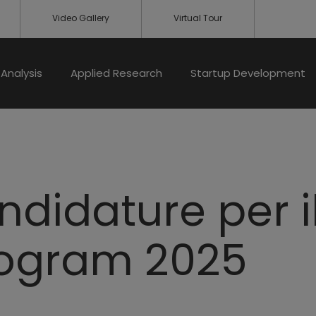
Video Gallery
Virtual Tour
Analysis
Applied Research
Startup Development
andidature per i
rogram 2025