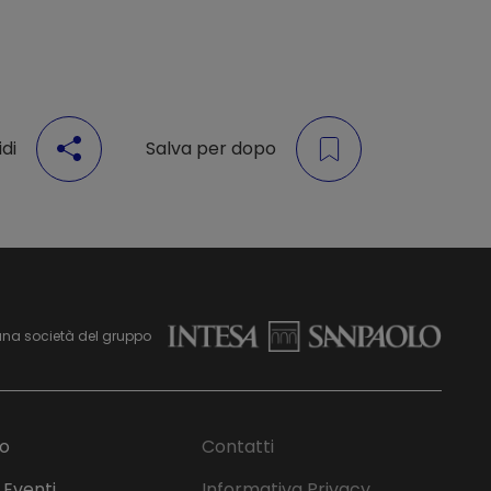
di
Salva per dopo
una società del gruppo
mo
Contatti
 Eventi
Informativa Privacy