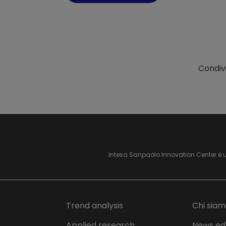
Condivi
Intesa Sanpaolo Innovation Center è 
Trend analysis
Chi sia
Applied research
News ed