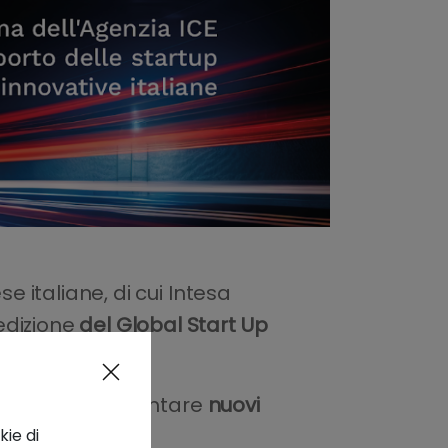
e italiane, di cui Intesa
edizione
del Global Start Up
ative italiane
.
andole ad affrontare
nuovi
kie di