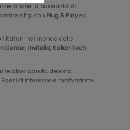
nfine anche la possibilità di
n partnership con
Plug & Play
ed
ori italiani nel mondo delle
on Center
,
Invitalia, Italian Tech
al relativo bando, devono
 i Paesi di interesse e motivazione