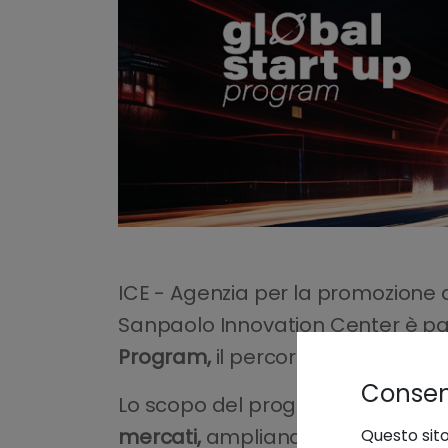
ICE - Agenzia per la promozione al
Sanpaolo Innovation Center è par
Program,
il percorso integrato di 
Consens
Lo scopo del programma è quello
mercati,
ampliandone
prospettiv
Questo sito