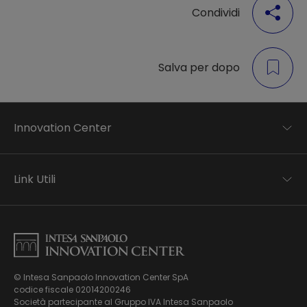
Condividi
Salva per dopo
Innovation Center
Trend analysis
Applied research
Link Utili
Startup development
Business transformation
Contatti
Ecosystem enabling
Informativa Privacy
Informativa Privacy Careers
Privacy e Cookie Policy
Mappa del sito
© Intesa Sanpaolo Innovation Center SpA
Chi siamo
codice fiscale 02014200246
Whistleblowing
News ed Eventi
Società partecipante al Gruppo IVA Intesa Sanpaolo