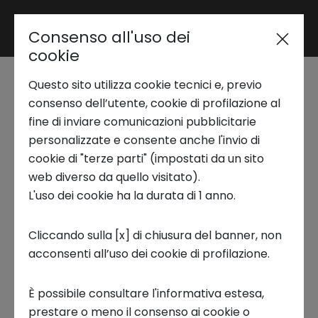
Consenso all'uso dei
Area riservata
cookie
Questo sito utilizza cookie tecnici e, previo
Trend Analysis
Intesa Sanpaolo
consenso dell’utente, cookie di profilazione al
fine di inviare comunicazioni pubblicitarie
Innovation Center alla
personalizzate e consente anche l'invio di
Applied Research
cookie di "terze parti" (impostati da un sito
Brain Awarenss Week
web diverso da quello visitato).
L'uso dei cookie ha la durata di 1 anno.
Startup Development
2025
Cliccando sulla [x] di chiusura del banner, non
17 MARZO 2025
acconsenti all’uso dei cookie di profilazione.
Business Transformation
INNOVATION CENTER, STARTUP, ECOSISTEMI
È possibile consultare l'informativa estesa,
Ecosystem enabling
prestare o meno il consenso ai cookie o