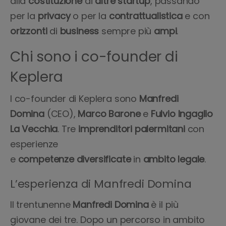
alla
costituzione
di
altre
startup
, passando
per la
privacy
o per la
contrattualistica
e con
orizzonti
di
business
sempre più
ampi
.
Chi sono i co-founder di
Keplera
I co-founder di Keplera sono
Manfredi
Domina
(CEO),
Marco
Barone
e
Fulvio Ingaglio
La Vecchia
. Tre
imprenditori
palermitani
con
esperienze
e
competenze
diversificate
in
ambito legale
.
L’esperienza di Manfredi Domina
Il trentunenne
Manfredi Domina
è il più
giovane dei tre. Dopo un percorso in ambito