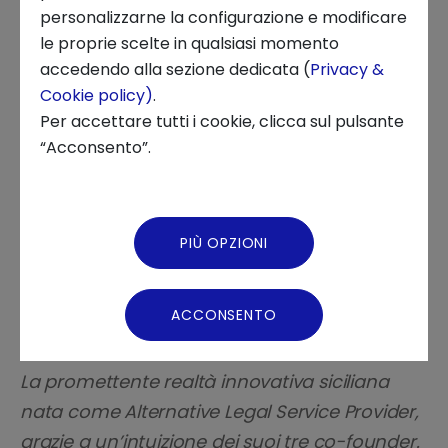
INNOVATION CENTER, STARTUP DEVELOPMENT, STARTUP TALES,
personalizzarne la configurazione e modificare
STARTUP
le proprie scelte in qualsiasi momento
Chi siamo
accedendo alla sezione dedicata (
Privacy &
Cookie policy)
.
News ed Eventi
Per accettare tutti i cookie, clicca sul pulsante
“Acconsento”.
Scopri come l'intelligenza artificiale
Podcast
con il software di Keplera accelera la
Video Gallery
digitalizzazione dei processi legali in
PIÙ OPZIONI
azienda.
Virtual Tour
ACCONSENTO
La promettente realtà innovativa siciliana
nata come Alternative Legal Service Provider,
grazie a un’intuizione dei suoi tre co-founder.