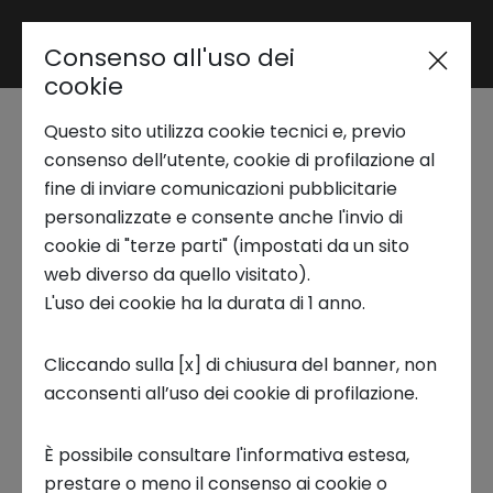
Consenso all'uso dei
Area riservata
cookie
Questo sito utilizza cookie tecnici e, previo
Trend Analysis
Startup Tales | Come
consenso dell’utente, cookie di profilazione al
fine di inviare comunicazioni pubblicitarie
Keplera accelera la
personalizzate e consente anche l'invio di
Applied Research
cookie di "terze parti" (impostati da un sito
digitalizzazione dei
web diverso da quello visitato).
L'uso dei cookie ha la durata di 1 anno.
Startup Development
processi legali
Cliccando sulla [x] di chiusura del banner, non
aziendali
acconsenti all’uso dei cookie di profilazione.
Business Transformation
10 FEBBRAIO 2025
È possibile consultare l'informativa estesa,
Ecosystem enabling
prestare o meno il consenso ai cookie o