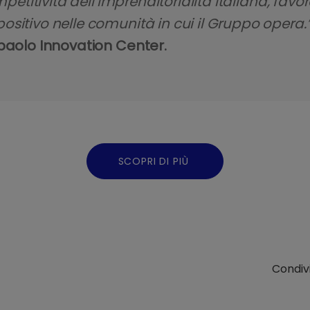
ompetitività dell’imprenditorialità italiana, fa
sitivo nelle comunità in cui il Gruppo opera.
npaolo Innovation Center.
SCOPRI DI PIÙ
Condivi