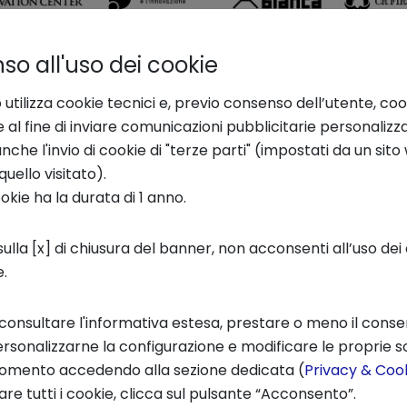
o all'uso dei cookie
 utilizza cookie tecnici e, previo consenso dell’utente, coo
ll4startup 2025
e al fine di inviare comunicazioni pubblicitarie personalizz
che l'invio di cookie di "terze parti" (impostati da un sit
quello visitato).
o, è stata avviata la
prima call
del nuovo ac
ookie ha la durata di 1 anno.
litanti nei settori caratteristici del “Made in 
t’anno, saranno accolte anche candidature di
ulla [x] di chiusura del banner, non acconsenti all’uso dei 
e.
per partecipare al programma Italian Lifestyl
 12 settimane, la propria proposta imprenditor
 consultare l'informativa estesa, prestare o meno il conse
rsonalizzarne la configurazione e modificare le proprie sc
momento accedendo alla sezione dedicata (
Privacy & Cook
ma, che contribuiranno attivamente al suppo
re tutti i cookie, clicca sul pulsante “Acconsento”.