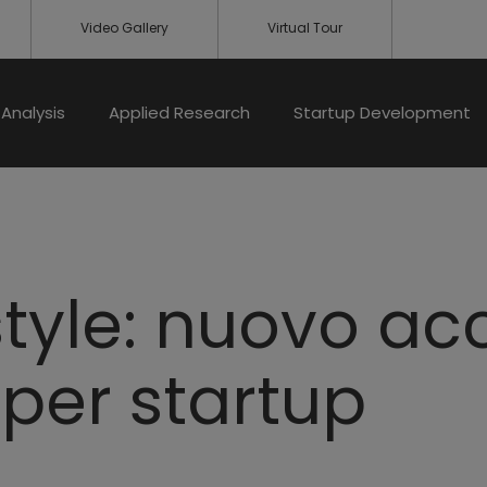
Video Gallery
Virtual Tour
Analysis
Applied Research
Startup Development
estyle: nuovo a
 per startup