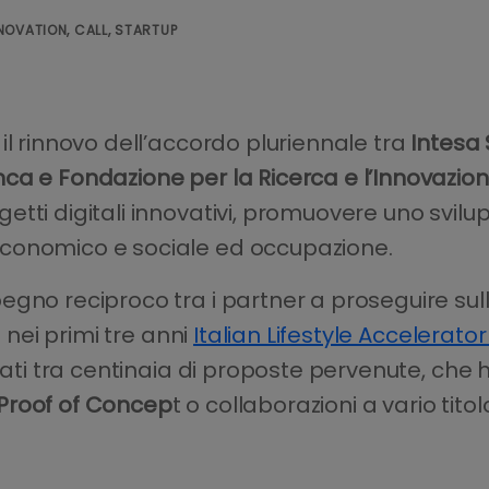
NOVATION, CALL, STARTUP
il rinnovo dell’accordo pluriennale tra
Intesa
a e Fondazione per la Ricerca e l’Innovazione 
tti digitali innovativi, promuovere uno svilu
conomico e sociale ed occupazione.
gno reciproco tra i partner a proseguire sull
i nei primi tre anni
Italian Lifestyle Accelerat
onati tra centinaia di proposte pervenute, che
 Proof of Concep
t o collaborazioni a vario tit