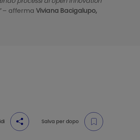
vorendo processi di open innovation
”
– afferma
Viviana Bacigalupo,
di
Salva per dopo