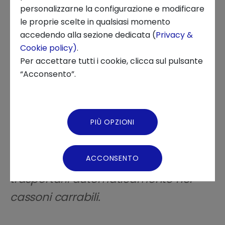
18 OTTOBRE 2024
personalizzarne la configurazione e modificare
le proprie scelte in qualsiasi momento
INNOVATION CENTER, STARTUP DEVELOPMENT, STARTUP TALES,
Chi siamo
accedendo alla sezione dedicata (
Privacy &
STARTUP
Cookie policy)
.
News ed Eventi
Per accettare tutti i cookie, clicca sul pulsante
“Acconsento”.
Podcast
Fondata a Firenze nel 2018, la startup
Video Gallery
innovativa ha sviluppato due
PIÙ OPZIONI
Virtual Tour
tecnologie per monitorare il flusso di
rifiuti plastici nei corsi d’acqua e
ACCONSENTO
trasportarli automaticamente nei
cassoni carrabili.