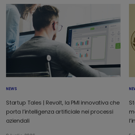
NEWS
NE
Startup Tales | Revolt, la PMI innovativa che
St
porta l’intelligenza artificiale nei processi
ma
aziendali
l’