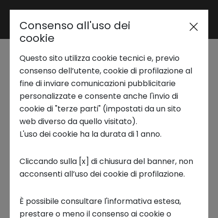
Consenso all'uso dei
Area riservata
cookie
Questo sito utilizza cookie tecnici e, previo
Trend Analysis
Startup Tales | Blue
consenso dell’utente, cookie di profilazione al
fine di inviare comunicazioni pubblicitarie
Eco Line, la startup
personalizzate e consente anche l'invio di
Applied Research
cookie di "terze parti" (impostati da un sito
che salva i fiumi dalla
web diverso da quello visitato).
L'uso dei cookie ha la durata di 1 anno.
Startup Development
plastica e combatte
Cliccando sulla [x] di chiusura del banner, non
l'inquinamento
acconsenti all’uso dei cookie di profilazione.
Business Transformation
marino
È possibile consultare l'informativa estesa,
Ecosystem enabling
prestare o meno il consenso ai cookie o