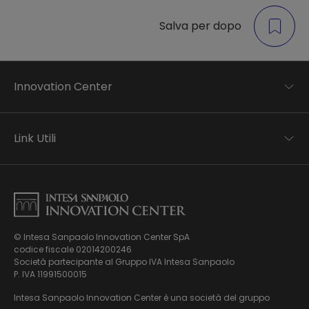
Salva per dopo
Innovation Center
Trend analysis
Applied research
Link Utili
Startup development
Business transformation
Contatti
Ecosystem enabling
Informativa Privacy
Informativa Privacy Careers
Privacy e Cookie Policy
Mappa del sito
© Intesa Sanpaolo Innovation Center SpA
Chi siamo
codice fiscale 02014200246
Whistleblowing
News ed Eventi
Società partecipante al Gruppo IVA Intesa Sanpaolo
Modello di gestione, organizzazione e controllo ex Dlgs.
Podcast
P. IVA 11991500015
231/01
Video
Intesa Sanpaolo Innovation Center è una società del gruppo
Virtual Tour