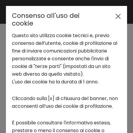
Consenso all'uso dei
Area riservata
cookie
Questo sito utilizza cookie tecnici e, previo
Trend Analysis
Italian Lifestyle -
consenso dell’utente, cookie di profilazione al
fine di inviare comunicazioni pubblicitarie
Demo day: in
personalizzate e consente anche l'invio di
Applied Research
cookie di "terze parti" (impostati da un sito
streaming su Intesa
web diverso da quello visitato).
L'uso dei cookie ha la durata di 1 anno.
Startup Development
Sanpaolo Innovation
Cliccando sulla [x] di chiusura del banner, non
Center
acconsenti all’uso dei cookie di profilazione.
Business Transformation
3 LUGLIO 2024
È possibile consultare l'informativa estesa,
Ecosystem enabling
prestare o meno il consenso ai cookie o