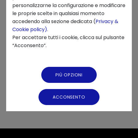
INNOVATION CENTER, STARTUP, ECOSISTEMI, ITALIAN LIFESTYLE
personalizzarne la configurazione e modificare
le proprie scelte in qualsiasi momento
Chi siamo
accedendo alla sezione dedicata (
Privacy &
Cookie policy)
.
News ed Eventi
Per accettare tutti i cookie, clicca sul pulsante
L'evento conclusivo di Italian
“Acconsento”.
Podcast
Lifestyle Acceleration
Video Gallery
Program in streaming l'11
PIÙ OPZIONI
luglio dalle ore 10.
Virtual Tour
ACCONSENTO