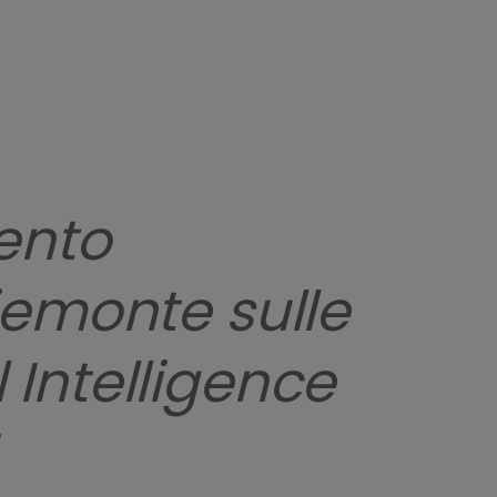
ento
iemonte sulle
l Intelligence