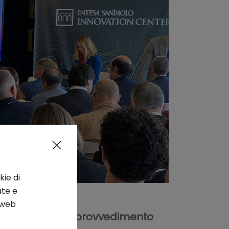
kie di
ate e
o web
ili ricadute del provvedimento