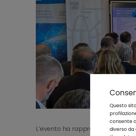
Consens
Questo sito
profilazion
consente an
L’evento ha rappresentato un in
diverso da 