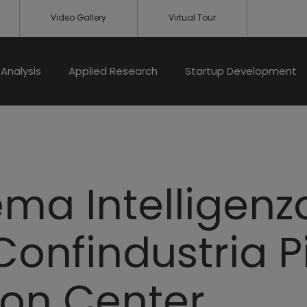
Video Gallery
Virtual Tour
Analysis
Applied Research
Startup Development
ema Intelligenz
: Confindustria
ion Center