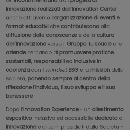
Gli
incontri
rientrano
tra i
progetti
di
Innovazione realizzati dall’Innovation Center
anche attraverso l’
organizzazione di eventi e
format educativi
che
contribuiscono
alla
diffusione
delle
conoscenze
e della
cultura
dell’innovazione
verso il
Gruppo
, le
scuole
e le
aziende
cercando di
promuovere pratiche
sostenibili
,
responsabili
ed
inclusive
in
coerenza
con il
mindset
ESG
e la
mission
della
Società,
ponendo sempre al centro della
riflessione l’individuo, il suo sviluppo e il suo
benessere
.
Dopo l’
Innovation Experience
- un
allestimento
espositivo
inclusivo ed accessibile
dedicato
a
Innovazione
e ai temi presidiati dalla Società -