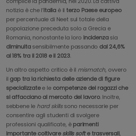
complice la pandemia, nel 2020. La cattiva
notizia è che l’
Italia
è il
terzo Paese europeo
per percentuale di Neet sul totale della
popolazione preceduta solo a Grecia e
Romania, nonostante la loro
incidenza
sia
diminuita
sensibilmente passando
dal 24,6%
al 18% tra il 2018 e il 2023
.
Un altro aspetto critico è il
mismatch
, ovvero
il
gap tra la richiesta delle aziende di figure
specializzate
e le
competenze dei ragazzi che
si affacciano al mercato del lavoro
. Inoltre,
sebbene le
hard skills
sono necessarie per
consentire agli studenti di svolgere
professioni qualificate, è
parimenti
importante coltivare
skills soft
e trasversali
,