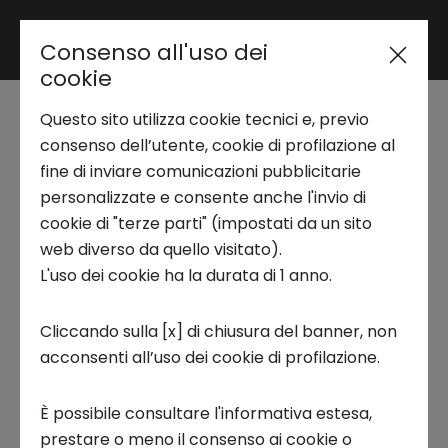
Consenso all'uso dei
Area riservata
cookie
Questo sito utilizza cookie tecnici e, previo
Trend Analysis
L’importanza della
consenso dell’utente, cookie di profilazione al
fine di inviare comunicazioni pubblicitarie
collaborazione
personalizzate e consente anche l'invio di
Applied Research
cookie di "terze parti" (impostati da un sito
sinergica tra scuole e
web diverso da quello visitato).
L'uso dei cookie ha la durata di 1 anno.
Startup Development
aziende per formare i
Cliccando sulla [x] di chiusura del banner, non
professionisti del
acconsenti all’uso dei cookie di profilazione.
Business Transformation
futuro
È possibile consultare l'informativa estesa,
Ecosystem enabling
prestare o meno il consenso ai cookie o