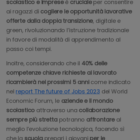
scolastico e imprese
è
cruciale
per consentire
ai ragazzi di
cogliere le opportunità lavorative
offerte dalla doppia transizione
, digitale e
green, rivoluzionando l’istruzione tradizionale
in favore di modalità di apprendimento al
passo coi tempi.
Inoltre, considerando che il
40% delle
competenze chiave richieste ai lavorato
ricambierà nei prossimi 5 anni
come indicato
nel
report The future of Jobs 2023
del World
Economic Forum, le
aziende e il mondo
scolastico
attraverso una
collaborazione
sempre più stretta
potranno
affrontare
al
meglio l’evoluzione tecnologica, facendo sì
che la
scuola
prepari i giovani
per le