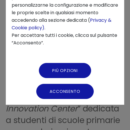
18 APRILE 2024
personalizzarne la configurazione e modificare
le proprie scelte in qualsiasi momento
INNOVATION CENTER, INNOVATION, FOCUS ON, EDUCATIONAL
Chi siamo
accedendo alla sezione dedicata (
Privacy &
EVENT, EDUCATION
Cookie policy)
.
News ed Eventi
Per accettare tutti i cookie, clicca sul pulsante
“Acconsento”.
Podcast
Per comprendere le
Video Gallery
PIÙ OPZIONI
professioni e gli scenari del
Virtual Tour
futuro, nasce l’iniziativa “
In
ACCONSENTO
Aula con Intesa Sanpaolo
Innovation Center
” dedicata
a studenti di scuole primarie