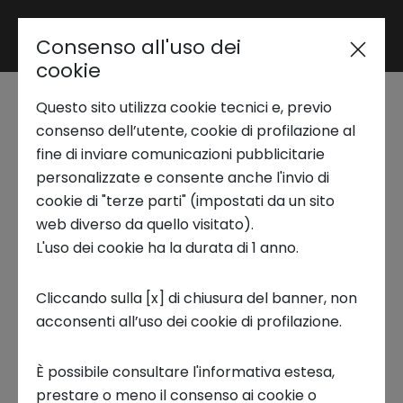
Consenso all'uso dei
Area riservata
cookie
Questo sito utilizza cookie tecnici e, previo
Trend Analysis
Gli Innovation Meet
consenso dell’utente, cookie di profilazione al
fine di inviare comunicazioni pubblicitarie
Up di Toshiba e
personalizzate e consente anche l'invio di
Applied Research
cookie di "terze parti" (impostati da un sito
Innovation Center per
web diverso da quello visitato).
L'uso dei cookie ha la durata di 1 anno.
Startup Development
l’innovazione
Cliccando sulla [x] di chiusura del banner, non
tecnologica
acconsenti all’uso dei cookie di profilazione.
Business Transformation
19 MARZO 2024
È possibile consultare l'informativa estesa,
Ecosystem enabling
prestare o meno il consenso ai cookie o