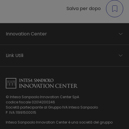
Salva per dopo
Innovation Center
Trend analysis
Applied research
Link Utili
Startup development
Business transformation
Contatti
Ecosystem enabling
Informativa Privacy
Informativa Privacy Careers
Privacy e Cookie Policy
Mappa del sito
© Intesa Sanpaolo Innovation Center SpA
Chi siamo
codice fiscale 02014200246
Whistleblowing
News ed Eventi
Società partecipante al Gruppo IVA Intesa Sanpaolo
Modello di gestione, organizzazione e controllo ex Dlgs.
Podcast
P. IVA 11991500015
231/01
Video
Intesa Sanpaolo Innovation Center è una società del gruppo
Virtual Tour