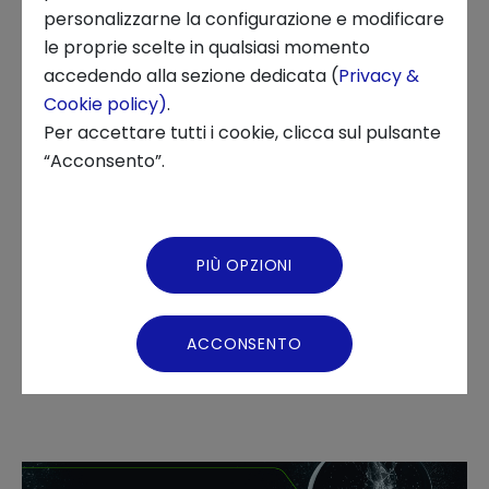
BUSINESS DEVELOPMENT, OPEN INNOVATION, INNOVATION,
personalizzarne la configurazione e modificare
TECNOLOGIA, STARTUP
le proprie scelte in qualsiasi momento
Chi siamo
accedendo alla sezione dedicata (
Privacy &
Cookie policy)
.
News ed Eventi
Per accettare tutti i cookie, clicca sul pulsante
“Acconsento”.
Parte ad aprile il primo della
Podcast
serie di incontri tra le startup
Video Gallery
del portafoglio di Innovation
PIÙ OPZIONI
Virtual Tour
Center e le aziende del
network di Toshiba Tec Italia
ACCONSENTO