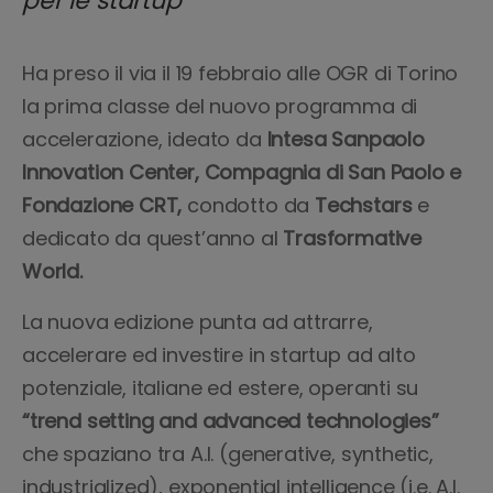
per le startup
Ha preso il via il 19 febbraio alle OGR di Torino
la prima classe del nuovo programma di
accelerazione, ideato da
Intesa Sanpaolo
Innovation Center, Compagnia di San Paolo e
Fondazione CRT,
condotto da
Techstars
e
dedicato da quest’anno al
Trasformative
World.
La nuova edizione punta ad attrarre,
accelerare ed investire in startup ad alto
potenziale, italiane ed estere, operanti su
“trend setting and advanced technologies”
che spaziano tra A.I. (generative, synthetic,
industrialized), exponential intelligence (i.e. A.I.