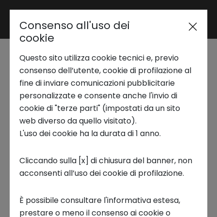
Consenso all'uso dei
Area riservata
cookie
Questo sito utilizza cookie tecnici e, previo
Trend Analysis
Techstars
consenso dell’utente, cookie di profilazione al
fine di inviare comunicazioni pubblicitarie
Transformative World
personalizzate e consente anche l'invio di
Applied Research
cookie di "terze parti" (impostati da un sito
Torino presenta le 12
web diverso da quello visitato).
L'uso dei cookie ha la durata di 1 anno.
Startup Development
startup della classe
Cliccando sulla [x] di chiusura del banner, non
2024
acconsenti all’uso dei cookie di profilazione.
Business Transformation
26 FEBBRAIO 2024
È possibile consultare l'informativa estesa,
Ecosystem enabling
prestare o meno il consenso ai cookie o