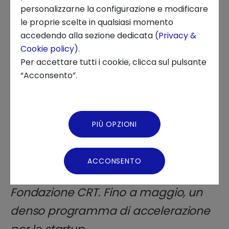
STARTUP DEVELOPMENT, TECHSTARS, CALL, INNOVATION
personalizzarne la configurazione e modificare
CENTER, SMART CITY, STARTUP, ECOSISTEMI
le proprie scelte in qualsiasi momento
Chi siamo
accedendo alla sezione dedicata (
Privacy &
Cookie policy)
.
News ed Eventi
Per accettare tutti i cookie, clicca sul pulsante
“Acconsento”.
Podcast
Video Gallery
È partita la nuova edizione
PIÙ OPZIONI
dell’iniziativa promossa da Intesa
Virtual Tour
Sanpaolo Innovation Center,
ACCONSENTO
Compagnia di San Paolo e
Fondazione CRT. Fino a maggio, un
denso programma di accelerazione