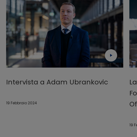
Intervista a Adam Ubrankovic
La
F
Of
19 Febbraio 2024
19 