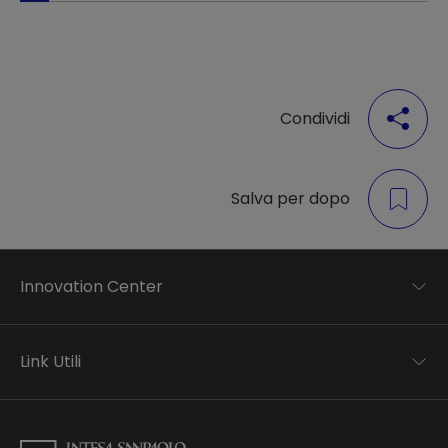
Condividi
Salva per dopo
Innovation Center
Trend analysis
Applied research
Link Utili
Startup development
Business transformation
Contatti
Ecosystem enabling
Informativa Privacy