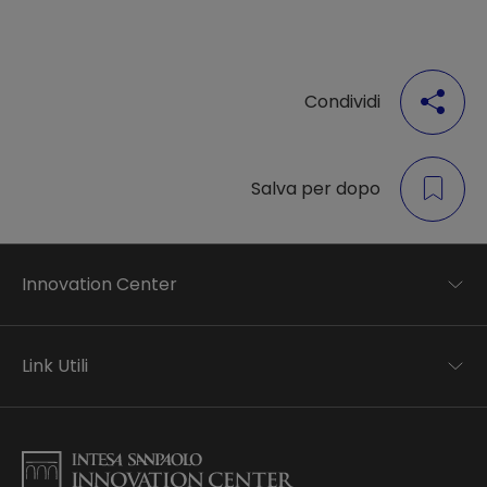
Condividi
Salva per dopo
Innovation Center
Trend analysis
Applied research
Link Utili
Startup development
Business transformation
Contatti
Ecosystem enabling
Informativa Privacy
Informativa Privacy Careers