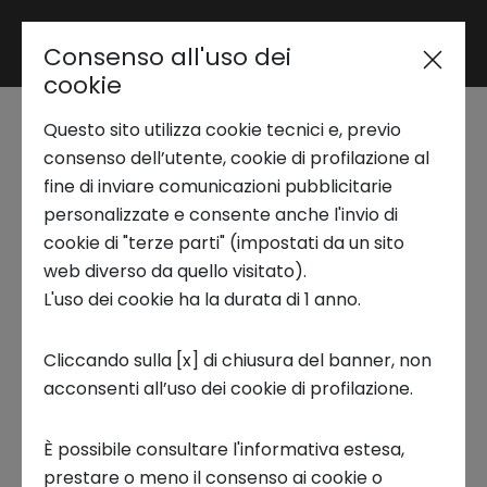
Consenso all'uso dei
Area riservata
cookie
Questo sito utilizza cookie tecnici e, previo
Trend Analysis
Intesa Sanpaolo
consenso dell’utente, cookie di profilazione al
fine di inviare comunicazioni pubblicitarie
Innovation Center e
personalizzate e consente anche l'invio di
Applied Research
cookie di "terze parti" (impostati da un sito
Intesa Sanpaolo a
web diverso da quello visitato).
L'uso dei cookie ha la durata di 1 anno.
Startup Development
Maker Faire Rome
Cliccando sulla [x] di chiusura del banner, non
2023
acconsenti all’uso dei cookie di profilazione.
Business Transformation
25 OTTOBRE 2023
È possibile consultare l'informativa estesa,
Ecosystem enabling
prestare o meno il consenso ai cookie o