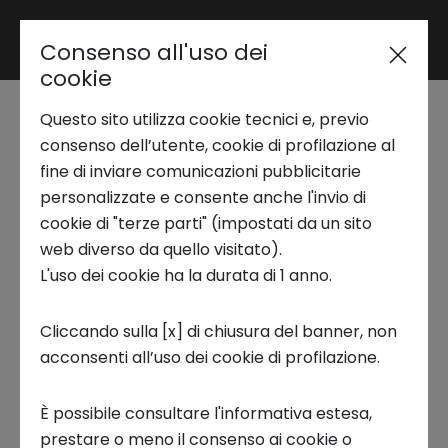
Consenso all'uso dei
Area riservata
cookie
Questo sito utilizza cookie tecnici e, previo
Trend Analysis
Il Padel inclusivo
consenso dell’utente, cookie di profilazione al
fine di inviare comunicazioni pubblicitarie
arriva al 31° piano
personalizzate e consente anche l'invio di
Applied Research
cookie di "terze parti" (impostati da un sito
web diverso da quello visitato).
18 SETTEMBRE 2023
L'uso dei cookie ha la durata di 1 anno.
Startup Development
INNOVATION CENTER, ISTITUZIONI
Cliccando sulla [x] di chiusura del banner, non
acconsenti all’uso dei cookie di profilazione.
Business Transformation
È possibile consultare l'informativa estesa,
Ecosystem enabling
prestare o meno il consenso ai cookie o
Il
15 settembre
il 31° piano ha ospitato l’evento