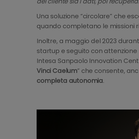
del cliente sia i dati, poi recuperi
Una soluzione “circolare” che esce 
quando completano le missioni ri
Inoltre, a maggio del 2023 duran
startup e seguito con attenzione
Intesa Sanpaolo Innovation Center 
Vinci Caelum
” che consente, anch
completa autonomia
.