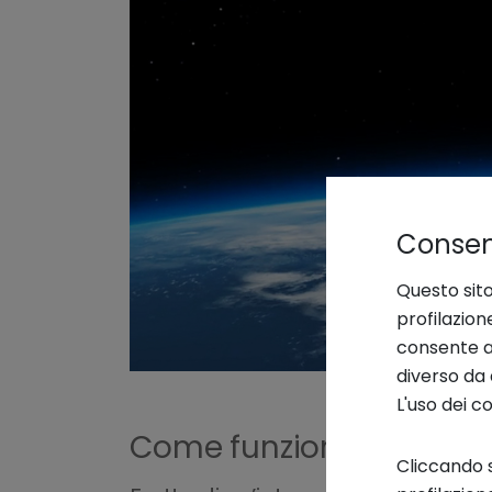
Consens
Questo sito
profilazion
consente an
diverso da 
L'uso dei c
Come funziona la tecnol
Cliccando s