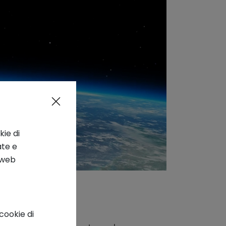
kie di
ate e
o web
cookie di