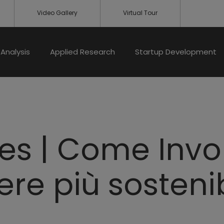
Video Gallery
Virtual Tour
Analysis
Applied Research
Startup Development
les | Come Inv
re più sostenib