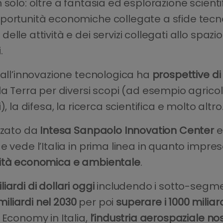
olo: oltre a fantasia ed esplorazione scientifi
portunità economiche collegate a sfide tecn
 delle attività e dei servizi collegati allo spaz
.
 all’innovazione tecnologica ha
prospettive di
la Terra per diversi scopi (ad esempio agricol
, la difesa, la ricerca scientifica e molto altro
zzato da
Intesa Sanpaolo Innovation Center
e
 vede l’Italia in prima linea in quanto impresc
lità economica e ambientale
.
iardi di dollari oggi
includendo i sotto-segme
miliardi nel 2030
per poi
superare i
1000 miliar
 Economy in Italia,
l’industria aerospaziale n