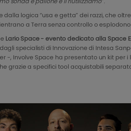
amo sonda e pallone e li riutilizziamo
”.
dalla logica “usa e getta” dei razzi, che oltre 
entrano a Terra senza controllo o esplodono
te
Lario Space - evento dedicato alla Space
 dagli specialisti di Innovazione di Intesa S
-, Involve Space ha presentato un kit per i la
e grazie a specifici tool acquistabili separa