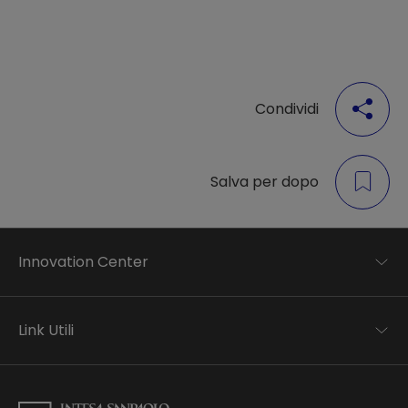
Condividi
Salva per dopo
Innovation Center
Trend analysis
Applied research
Link Utili
Startup development
Business transformation
Contatti
Ecosystem enabling
Informativa Privacy