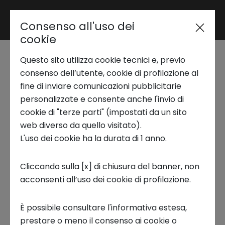
Consenso all'uso dei
Area riservata
cookie
Questo sito utilizza cookie tecnici e, previo
Trend Analysis
Intesa Sanpaolo e
consenso dell’utente, cookie di profilazione al
fine di inviare comunicazioni pubblicitarie
Intesa Sanpaolo
personalizzate e consente anche l'invio di
Applied Research
cookie di "terze parti" (impostati da un sito
Innovation Center per
web diverso da quello visitato).
L'uso dei cookie ha la durata di 1 anno.
Startup Development
la moda sostenibile
Cliccando sulla [x] di chiusura del banner, non
12 GIUGNO 2023
acconsenti all’uso dei cookie di profilazione.
Business Transformation
CASI DI SUCCESSO, CIRCULAR ECONOMY, ITALIAN LIFESTYLE,
È possibile consultare l'informativa estesa,
INNOVATION CENTER, INNOVATION, STARTUP, ECOSISTEMI
Ecosystem enabling
prestare o meno il consenso ai cookie o