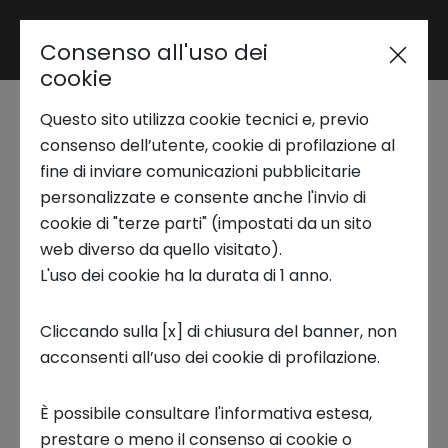
Consenso all'uso dei
Area riservata
cookie
Questo sito utilizza cookie tecnici e, previo
Trend Analysis
PLAY - Festival del
consenso dell’utente, cookie di profilazione al
fine di inviare comunicazioni pubblicitarie
gioco
personalizzate e consente anche l'invio di
Applied Research
cookie di "terze parti" (impostati da un sito
web diverso da quello visitato).
18 MAGGIO 2023
L'uso dei cookie ha la durata di 1 anno.
Startup Development
INNOVATION CENTER, PUBBLICAZIONI, OPEN INNOVATION
Cliccando sulla [x] di chiusura del banner, non
acconsenti all’uso dei cookie di profilazione.
Business Transformation
È possibile consultare l'informativa estesa,
Ecosystem enabling
prestare o meno il consenso ai cookie o