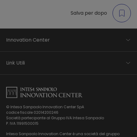
Salva per dopo
Innovation Center
Trend analysis
Applied research
Link Utili
Startup development
Business transformation
Contatti
Ecosystem enabling
Informativa Privacy
Informativa Privacy Careers
Privacy e Cookie Policy
Mappa del sito
© Intesa Sanpaolo Innovation Center SpA
Chi siamo
codice fiscale 02014200246
Whistleblowing
News ed Eventi
Società partecipante al Gruppo IVA Intesa Sanpaolo
Modello di gestione, organizzazione e controllo ex Dlgs.
Podcast
P. IVA 11991500015
231/01
Video
Intesa Sanpaolo Innovation Center è una società del gruppo
Virtual Tour