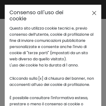
Consenso all'uso dei
Area riservata
cookie
Questo sito utilizza cookie tecnici e, previo
Trend Analysis
L'ecosistema
consenso dell’utente, cookie di profilazione al
fine di inviare comunicazioni pubblicitarie
innovativo di Torino
personalizzate e consente anche l'invio di
Applied Research
cookie di "terze parti" (impostati da un sito
web diverso da quello visitato).
23 MAGGIO 2023
L'uso dei cookie ha la durata di 1 anno.
Startup Development
INNOVATION CENTER, OPEN INNOVATION
Cliccando sulla [x] di chiusura del banner, non
acconsenti all’uso dei cookie di profilazione.
Business Transformation
È possibile consultare l'informativa estesa,
Ecosystem enabling
prestare o meno il consenso ai cookie o
Intesa Sanpaolo Innovation Center è stata