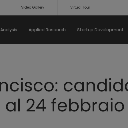
Video Gallery
Virtual Tour
Analysis
Applied Research
Startup Development
ncisco: candid
 al 24 febbraio