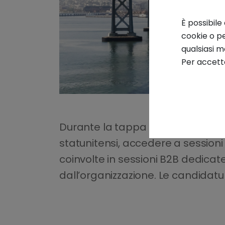
È possibile
cookie o pe
qualsiasi 
Per accetta
Durante la tappa di S. Francisco, 
statunitensi, accedere a sessioni 
coinvolte in sessioni B2B dedicat
dall’organizzazione. Le candidatur