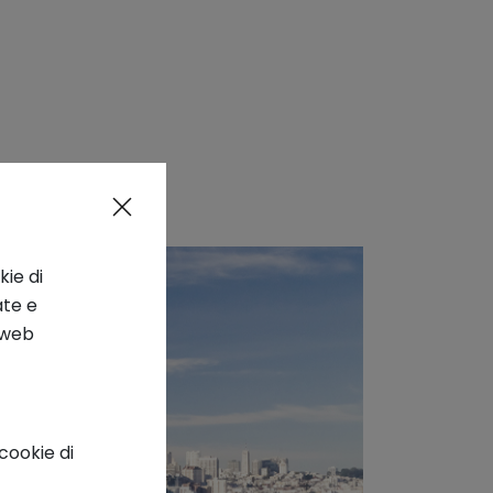
kie di
ate e
o web
cookie di