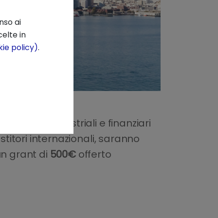
nso ai
elte in
ie policy)
.
 partner industriali e finanziari
stitori internazionali, saranno
un grant di
500€
offerto