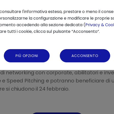
 consultare l'informativa estesa, prestare o meno il conse
rsonalizzarne la configurazione e modificare le proprie sc
momento accedendo alla sezione dedicata (
Privacy & Cook
re tutti i cookie, clicca sul pulsante “Acconsento”.
PIÙ OPZIONI
ACCONSENTO
le startup/PMI selezionate potranno incontrare
di networking con corporate, abilitatori e inve
e e Speed Pitching e potranno beneficiare di 
e si chiudono il 24 febbraio.