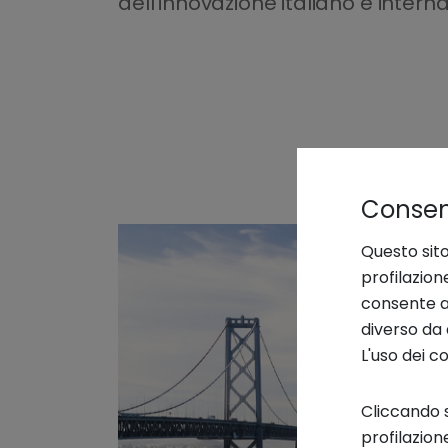
dell’innovazione italiano e interna
Consens
Questo sito
profilazion
consente an
diverso da 
L'uso dei c
Cliccando s
profilazion