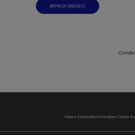
APPROFONDISCI
Condivi
Intesa Sanpaolo Innovation Center è 