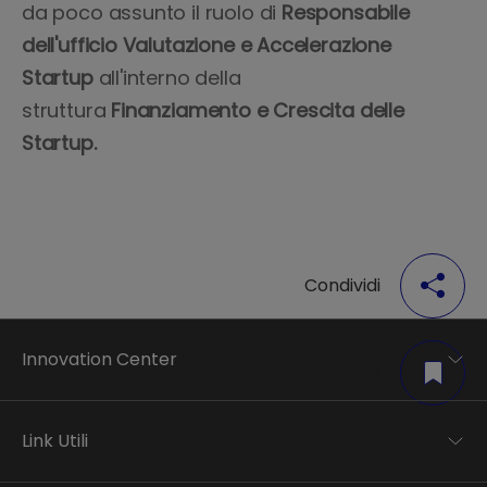
da poco assunto il ruolo di
Responsabile
dell'ufficio Valutazione e Accelerazione
Startup
all'interno della
struttura
Finanziamento e Crescita delle
Startup.
Condividi
Innovation Center
Salva per dopo
Trend analysis
Applied research
Link Utili
Startup development