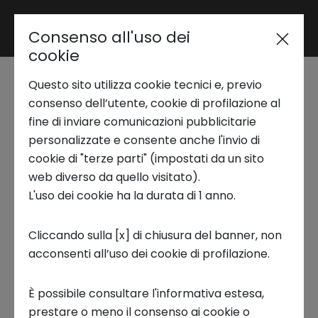
Consenso all'uso dei
Area riservata
cookie
Le Startup e PMI
Questo sito utilizza cookie tecnici e, previo
Trend Analysis
Innovative: Le
consenso dell’utente, cookie di profilazione al
fine di inviare comunicazioni pubblicitarie
opportunità derivanti
personalizzate e consente anche l'invio di
Applied Research
cookie di "terze parti" (impostati da un sito
dal PNRR e il supporto
web diverso da quello visitato).
L'uso dei cookie ha la durata di 1 anno.
Startup Development
del Gruppo Intesa
Cliccando sulla [x] di chiusura del banner, non
Sanpaolo
acconsenti all’uso dei cookie di profilazione.
Business Transformation
21 MARZO 2023
È possibile consultare l'informativa estesa,
Ecosystem enabling
prestare o meno il consenso ai cookie o
17:00 -