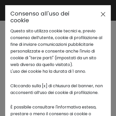
Consenso all'uso dei
Area riservata
cookie
Innovation Coffee |
Questo sito utilizza cookie tecnici e, previo
Trend Analysis
Lumen: la lampada
consenso dell’utente, cookie di profilazione al
fine di inviare comunicazioni pubblicitarie
smart a servizio della
personalizzate e consente anche l'invio di
Applied Research
cookie di "terze parti" (impostati da un sito
ristorazione
web diverso da quello visitato).
L'uso dei cookie ha la durata di 1 anno.
Startup Development
22 NOVEMBRE 2022
Cliccando sulla [x] di chiusura del banner, non
Online meeting
acconsenti all’uso dei cookie di profilazione.
Business Transformation
13:30 - 14:00
È possibile consultare l'informativa estesa,
Innovation Coffee
Eventi
Ecosystem enabling
prestare o meno il consenso ai cookie o