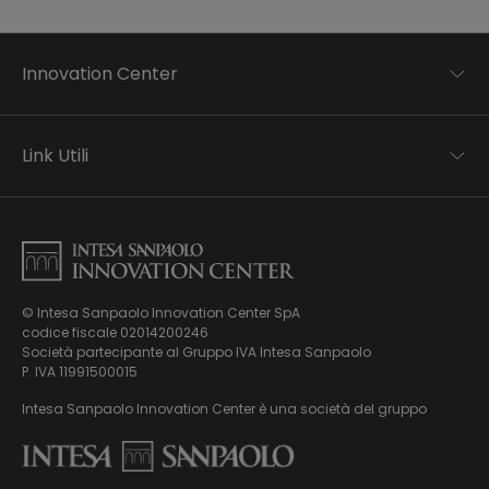
Innovation Center
Trend analysis
Applied research
Link Utili
Startup development
Business transformation
Contatti
Ecosystem enabling
Informativa Privacy
Informativa Privacy Careers
Privacy e Cookie Policy
Mappa del sito
© Intesa Sanpaolo Innovation Center SpA
Chi siamo
codice fiscale 02014200246
Whistleblowing
News ed Eventi
Società partecipante al Gruppo IVA Intesa Sanpaolo
Modello di gestione, organizzazione e controllo ex Dlgs.
Podcast
P. IVA 11991500015
231/01
Video
Intesa Sanpaolo Innovation Center è una società del gruppo
Virtual Tour