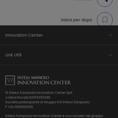
Salva per dopo
Innovation Center
Trend analysis
Applied research
Link Utili
Startup development
Business transformation
Contatti
Ecosystem enabling
Informativa Privacy
Informativa Privacy Careers
Privacy e Cookie Policy
Mappa del sito
© Intesa Sanpaolo Innovation Center SpA
Chi siamo
codice fiscale 02014200246
Whistleblowing
News ed Eventi
Società partecipante al Gruppo IVA Intesa Sanpaolo
Modello di gestione, organizzazione e controllo ex Dlgs.
Podcast
P. IVA 11991500015
231/01
Video
Intesa Sanpaolo Innovation Center è una società del gruppo