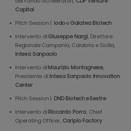
del Fondo Acceleratori,
CDP Venture
Capital
Pitch Session |
Iodo
e
Galatea Biotech
Intervento di
Giuseppe Nargi
, Direttore
Regionale Campania, Calabria e Sicilia,
Intesa Sanpaolo
Intervento di
Maurizio Montagnese
,
Presidente di
Intesa Sanpaolo Innovation
Center
Pitch Session |
DND Biotech e Sestre
Intervento di
Riccardo Porro
, Chief
Operating Officer,
Cariplo Factory