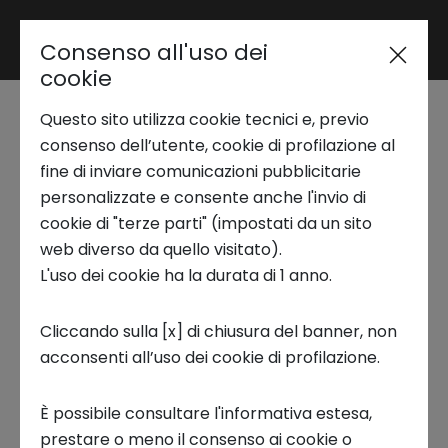
Consenso all'uso dei
Area riservata
cookie
Terra Next ti invita al
Questo sito utilizza cookie tecnici e, previo
Trend Analysis
suo primo Demoday
consenso dell’utente, cookie di profilazione al
fine di inviare comunicazioni pubblicitarie
personalizzate e consente anche l'invio di
10 OTTOBRE 2022
Applied Research
cookie di "terze parti" (impostati da un sito
Ecosistemi
web diverso da quello visitato).
startup
Eventi
L'uso dei cookie ha la durata di 1 anno.
Startup Development
Cliccando sulla [x] di chiusura del banner, non
acconsenti all’uso dei cookie di profilazione.
Business Transformation
Terra Next, il primo
Acceleratore dedicato alle
È possibile consultare l'informativa estesa,
Ecosystem enabling
prestare o meno il consenso ai cookie o