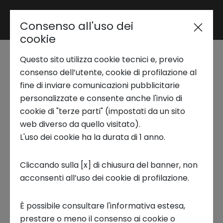
Consenso all'uso dei
Area riservata
cookie
Questo sito utilizza cookie tecnici e, previo
Trend Analysis
consenso dell’utente, cookie di profilazione al
fine di inviare comunicazioni pubblicitarie
personalizzate e consente anche l'invio di
Applied Research
cookie di "terze parti" (impostati da un sito
web diverso da quello visitato).
L'uso dei cookie ha la durata di 1 anno.
Startup Development
SEMINARIO AI LAB |
INTELLIGENZA ARTIFICIALE,
Cliccando sulla [x] di chiusura del banner, non
ETHICS-BY-DESIGN E DIRITTI
acconsenti all’uso dei cookie di profilazione.
Business Transformation
UMANI: LE NUOVE SFIDE E
È possibile consultare l'informativa estesa,
PROPOSTE NORMATIVE
Ecosystem enabling
prestare o meno il consenso ai cookie o