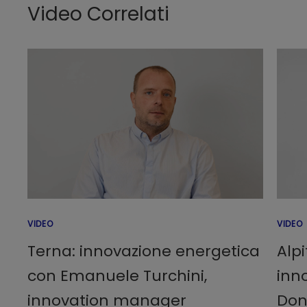
Video Correlati
VIDEO
VIDEO
Terna: innovazione energetica
Alp
con Emanuele Turchini,
inn
innovation manager
Don