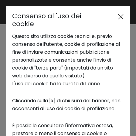
Consenso all'uso dei
Area riservata
cookie
Questo sito utilizza cookie tecnici e, previo
Trend Analysis
consenso dell’utente, cookie di profilazione al
TORINO SMART DESTINATION -
fine di inviare comunicazioni pubblicitarie
personalizzate e consente anche l'invio di
2° edizione
Applied Research
cookie di "terze parti" (impostati da un sito
Trailer della giornata
web diverso da quello visitato).
L'uso dei cookie ha la durata di 1 anno.
Startup Development
Intesa Sanpaolo Innovation Center ha
Cliccando sulla [x] di chiusura del banner, non
ospitato la seconda edizione di
Torino Smart
acconsenti all’uso dei cookie di profilazione.
Business Transformation
Destination
, realizzata in collaborazione
È possibile consultare l'informativa estesa,
con CTE Next e Fondazione Compagnia di
Ecosystem enabling
prestare o meno il consenso ai cookie o
Sanpaolo, un incontro per parlare con