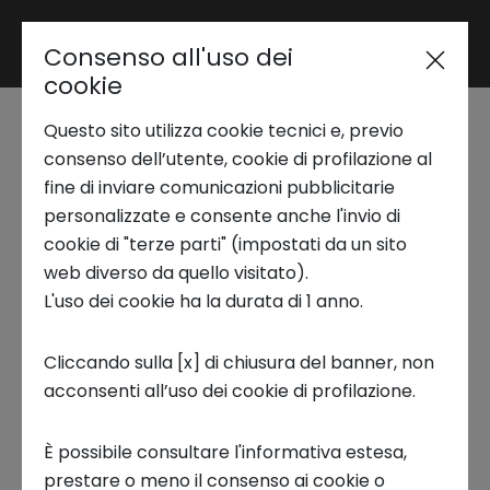
Consenso all'uso dei
Area riservata
cookie
Questo sito utilizza cookie tecnici e, previo
Trend Analysis
consenso dell’utente, cookie di profilazione al
TERRA NEXT 2023 | Il meglio
fine di inviare comunicazioni pubblicitarie
personalizzate e consente anche l'invio di
del Demo Day
Applied Research
cookie di "terze parti" (impostati da un sito
web diverso da quello visitato).
L'uso dei cookie ha la durata di 1 anno.
Spesso le parole da sole non bastano per
Startup Development
trasmettere tutte le emozioni vissute durante
Cliccando sulla [x] di chiusura del banner, non
un evento. Per questo abbiamo raccolto in un
acconsenti all’uso dei cookie di profilazione.
Business Transformation
video i momenti più importanti del
Demo Day
di Terra Next
che si è svolto a Napoli, presso il
È possibile consultare l'informativa estesa,
Campus di San Giovanni a Teduccio
Ecosystem enabling
prestare o meno il consenso ai cookie o