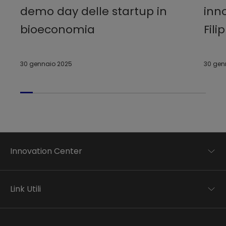
demo day delle startup in
inn
bioeconomia
Fili
30 gennaio 2025
30 gen
Innovation Center
Trend analysis
Applied research
Link Utili
Startup development
Business transformation
Contatti
Ecosystem enabling
Informativa Privacy