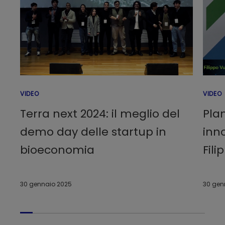
VIDEO
VIDEO
Terra next 2024: il meglio del
Plan
demo day delle startup in
inn
bioeconomia
Fili
30 gennaio 2025
30 gen