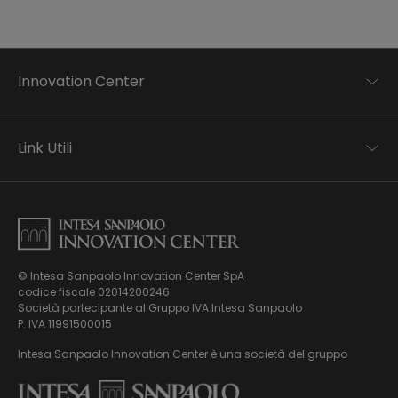
Innovation Center
Trend analysis
Applied research
Link Utili
Startup development
Business transformation
Contatti
Ecosystem enabling
Informativa Privacy
Informativa Privacy Careers
Privacy e Cookie Policy
Mappa del sito
© Intesa Sanpaolo Innovation Center SpA
Chi siamo
codice fiscale 02014200246
Whistleblowing
News ed Eventi
Società partecipante al Gruppo IVA Intesa Sanpaolo
Modello di gestione, organizzazione e controllo ex Dlgs.
Podcast
P. IVA 11991500015
231/01
Video
Intesa Sanpaolo Innovation Center è una società del gruppo
Virtual Tour