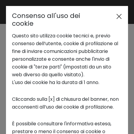
Consenso all'uso dei
Area riservata
cookie
Questo sito utilizza cookie tecnici e, previo
Trend Analysis
consenso dell’utente, cookie di profilazione al
ISUSCHEM
fine di inviare comunicazioni pubblicitarie
personalizzate e consente anche l'invio di
Vincenzo Benessere - CEO &
Applied Research
cookie di "terze parti" (impostati da un sito
Co-Founder
web diverso da quello visitato).
L'uso dei cookie ha la durata di 1 anno.
Startup Development
Vincenzo Benessere
, CEO & Co-Founder di
Cliccando sulla [x] di chiusura del banner, non
Isuchem, sottolinea
l’impatto rilevante
di Terra
acconsenti all’uso dei cookie di profilazione.
Business Transformation
Next sulla sua azienda:
“Questo percorso ha
È possibile consultare l'informativa estesa,
significato soprattutto avere nuove
Ecosystem enabling
prestare o meno il consenso ai cookie o
opportunità di mercato e nuove opportunità