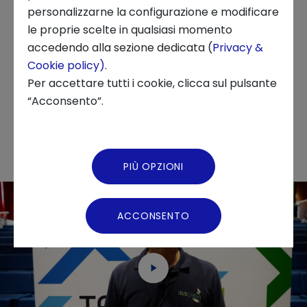
personalizzarne la configurazione e modificare
di relazione con nuovi clienti e nuovi settori”.
le proprie scelte in qualsiasi momento
Chi siamo
accedendo alla sezione dedicata (
Privacy &
Isuschem è una startup innovativa che si
Cookie policy)
.
occupa della
conversione di oli vegetali
News ed Eventi
Per accettare tutti i cookie, clicca sul pulsante
sostenibili in prodotti ad alto valore aggiunto
“Acconsento”.
e altamente performanti.
Podcast
Video Gallery
PIÙ OPZIONI
Virtual Tour
ACCONSENTO