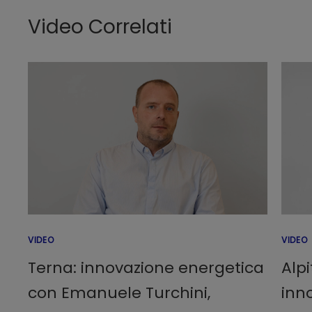
Video Correlati
VIDEO
VIDEO
Terna: innovazione energetica
Alp
con Emanuele Turchini,
inn