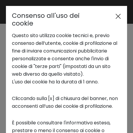
Consenso all'uso dei
Area riservata
cookie
Questo sito utilizza cookie tecnici e, previo
Trend Analysis
consenso dell’utente, cookie di profilazione al
Chiara Foglietta | Oltre le
fine di inviare comunicazioni pubblicitarie
personalizzate e consente anche l'invio di
Barriere
Applied Research
cookie di "terze parti" (impostati da un sito
web diverso da quello visitato).
Assessora alla Transizione ecologica
L'uso dei cookie ha la durata di 1 anno.
Startup Development
e digitale, Innovazione, Ambiente,
Mobilità e Trasporti
Cliccando sulla [x] di chiusura del banner, non
acconsenti all’uso dei cookie di profilazione.
Business Transformation
Chiara Foglietta
e la sua giunta hanno un
È possibile consultare l'informativa estesa,
sogno che desiderano realizzare fin dal primo
Ecosystem enabling
prestare o meno il consenso ai cookie o