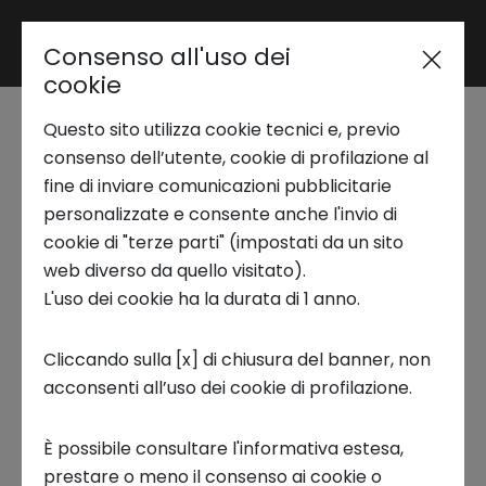
Consenso all'uso dei
Area riservata
cookie
Questo sito utilizza cookie tecnici e, previo
Trend Analysis
consenso dell’utente, cookie di profilazione al
Intesa Sanpaolo Innovation
fine di inviare comunicazioni pubblicitarie
personalizzate e consente anche l'invio di
Center
Applied Research
cookie di "terze parti" (impostati da un sito
Frontiera dell'innovazione
web diverso da quello visitato).
L'uso dei cookie ha la durata di 1 anno.
Startup Development
Chi siamo
Cliccando sulla [x] di chiusura del banner, non
acconsenti all’uso dei cookie di profilazione.
Business Transformation
Intesa Sanpaolo Innovation Cente
r è la
società del Gruppo Intesa Sanpaolo dedicata
È possibile consultare l'informativa estesa,
all’innovazione di frontiera. Esplora scenari e
Ecosystem enabling
prestare o meno il consenso ai cookie o