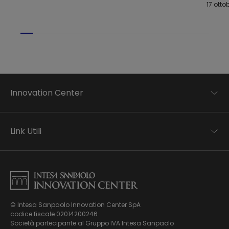
17 otto
Innovation Center
Trend analysis
Applied research
Link Utili
Startup development
Business transformation
Contatti
Ecosystem enabling
Informativa Privacy
Informativa Privacy Careers
Privacy e Cookie Policy
Mappa del sito
© Intesa Sanpaolo Innovation Center SpA
Chi siamo
codice fiscale 02014200246
Whistleblowing
News ed Eventi
Società partecipante al Gruppo IVA Intesa Sanpaolo