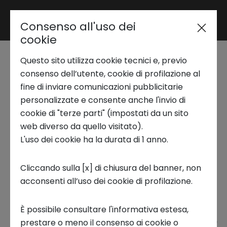
Consenso all'uso dei
Area riservata
cookie
Questo sito utilizza cookie tecnici e, previo
Trend Analysis
Storie di Innovazione |
consenso dell’utente, cookie di profilazione al
fine di inviare comunicazioni pubblicitarie
Raffaele Borgini
personalizzate e consente anche l'invio di
Applied Research
cookie di "terze parti" (impostati da un sito
web diverso da quello visitato).
STORIE DI INNOVAZIONE
L'uso dei cookie ha la durata di 1 anno.
Startup Development
Cliccando sulla [x] di chiusura del banner, non
acconsenti all’uso dei cookie di profilazione.
Business Transformation
Smart Domotics
nasce come startup
È possibile consultare l'informativa estesa,
Ecosystem enabling
innovativa nel mondo della
transizione digitale
prestare o meno il consenso ai cookie o