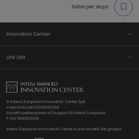
Salva per dopo
Innovation Center
Trend analysis
Applied research
Link Utili
Startup development
Business transformation
Contatti
Ecosystem enabling
Informativa Privacy
Informativa Privacy Careers
Privacy e Cookie Policy
Mappa del sito
© Intesa Sanpaolo Innovation Center SpA
Chi siamo
codice fiscale 02014200246
Whistleblowing
News ed Eventi
Società partecipante al Gruppo IVA Intesa Sanpaolo
Modello di gestione, organizzazione e controllo ex Dlgs.
Podcast
P. IVA 11991500015
231/01
Video
Intesa Sanpaolo Innovation Center è una società del gruppo
Virtual Tour