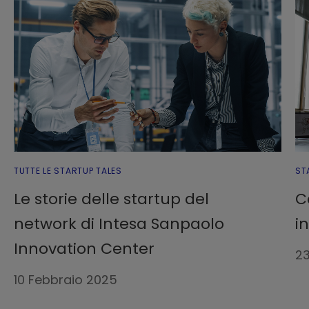
TUTTE LE STARTUP TALES
ST
Le storie delle startup del
C
network di Intesa Sanpaolo
i
Innovation Center
2
10 Febbraio 2025