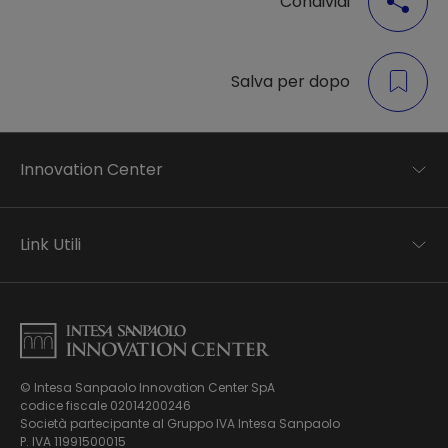
Condividi
Salva per dopo
Innovation Center
Trend analysis
Applied research
Link Utili
Startup development
Business transformation
Contatti
Ecosystem enabling
Informativa Privacy
Informativa Privacy Careers
Privacy e Cookie Policy
Mappa del sito
© Intesa Sanpaolo Innovation Center SpA
Chi siamo
codice fiscale 02014200246
Whistleblowing
News ed Eventi
Società partecipante al Gruppo IVA Intesa Sanpaolo
Modello di gestione, organizzazione e controllo ex Dlgs.
Podcast
P. IVA 11991500015