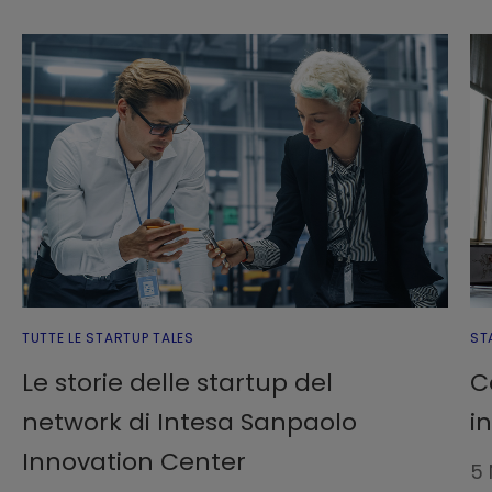
TUTTE LE STARTUP TALES
ST
Le storie delle startup del
C
network di Intesa Sanpaolo
i
Innovation Center
5