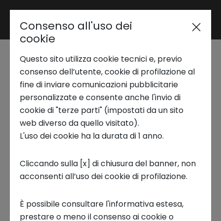
Consenso all'uso dei
Area riservata
cookie
Questo sito utilizza cookie tecnici e, previo
Trend Analysis
Storie di Innovazione |
consenso dell’utente, cookie di profilazione al
fine di inviare comunicazioni pubblicitarie
Laura Sposato
personalizzate e consente anche l'invio di
Applied Research
cookie di "terze parti" (impostati da un sito
web diverso da quello visitato).
STORIE DI INNOVAZIONE
L'uso dei cookie ha la durata di 1 anno.
Startup Development
Cliccando sulla [x] di chiusura del banner, non
acconsenti all’uso dei cookie di profilazione.
Business Transformation
Laura Sposato,
CEO & Founder di
Joule,
ci
È possibile consultare l'informativa estesa,
Ecosystem enabling
spiega com'è nata l'idea di fondare una
prestare o meno il consenso ai cookie o