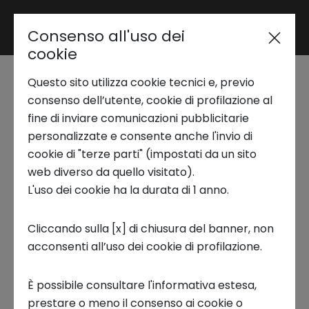
Consenso all'uso dei
Area riservata
cookie
Questo sito utilizza cookie tecnici e, previo
Trend Analysis
Storie di Innovazione |
consenso dell’utente, cookie di profilazione al
fine di inviare comunicazioni pubblicitarie
Benedetto Ruggeri
personalizzate e consente anche l'invio di
Applied Research
cookie di "terze parti" (impostati da un sito
web diverso da quello visitato).
STORIE DI INNOVAZIONE
L'uso dei cookie ha la durata di 1 anno.
Startup Development
Cliccando sulla [x] di chiusura del banner, non
acconsenti all’uso dei cookie di profilazione.
Business Transformation
A volte, per decidere di trasformare un’idea
È possibile consultare l'informativa estesa,
Ecosystem enabling
innovativa in realtà, bastano tre amici seduti
prestare o meno il consenso ai cookie o