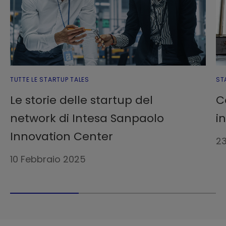
TUTTE LE STARTUP TALES
ST
Le storie delle startup del
C
network di Intesa Sanpaolo
i
Innovation Center
2
10 Febbraio 2025