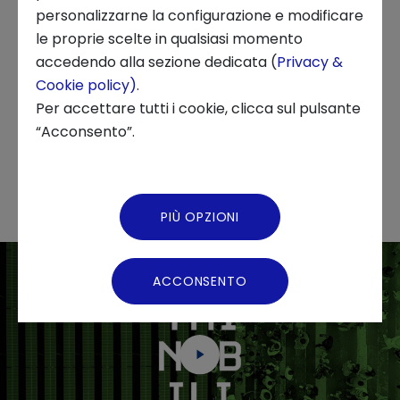
personalizzarne la configurazione e modificare
Cambiamento climatico, perdita della
le proprie scelte in qualsiasi momento
biodiversità, inquinamento sono le sfide che la
Chi siamo
accedendo alla sezione dedicata (
Privacy &
società dovrà affrontare con un nuovo
Cookie policy)
.
approccio, sempre più volto a favorire la
News ed Eventi
Per accettare tutti i cookie, clicca sul pulsante
piena integrazione della sostenibilità e a
“Acconsento”.
Podcast
creare valore condiviso per l’intera società.
Video Gallery
PIÙ OPZIONI
Virtual Tour
ACCONSENTO