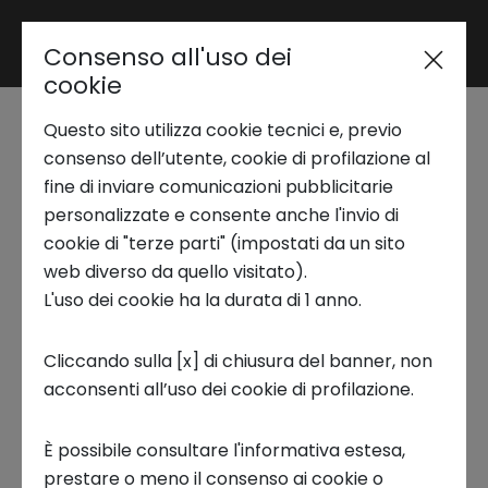
Consenso all'uso dei
Area riservata
cookie
Questo sito utilizza cookie tecnici e, previo
Trend Analysis
Innovation Experience
consenso dell’utente, cookie di profilazione al
fine di inviare comunicazioni pubblicitarie
| Sustainability - NTSG
personalizzate e consente anche l'invio di
Applied Research
cookie di "terze parti" (impostati da un sito
web diverso da quello visitato).
STARTUP, STORIE DI INNOVAZIONE
L'uso dei cookie ha la durata di 1 anno.
Startup Development
Cliccando sulla [x] di chiusura del banner, non
acconsenti all’uso dei cookie di profilazione.
Business Transformation
La sostenibilità rappresenta un pilastro
È possibile consultare l'informativa estesa,
Ecosystem enabling
imprescindibile per il futuro del nostro pianeta.
prestare o meno il consenso ai cookie o