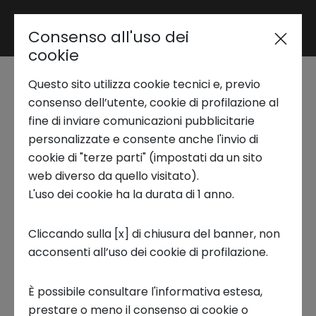
Consenso all'uso dei
Area riservata
cookie
Questo sito utilizza cookie tecnici e, previo
Trend Analysis
Innovation Coffee |
consenso dell’utente, cookie di profilazione al
fine di inviare comunicazioni pubblicitarie
Design with/for food
personalizzate e consente anche l'invio di
Applied Research
cookie di "terze parti" (impostati da un sito
for circular economy
web diverso da quello visitato).
L'uso dei cookie ha la durata di 1 anno.
Startup Development
WEBINAR, INNOVATION COFFEE
Cliccando sulla [x] di chiusura del banner, non
acconsenti all’uso dei cookie di profilazione.
Business Transformation
È possibile consultare l'informativa estesa,
Ecosystem enabling
prestare o meno il consenso ai cookie o