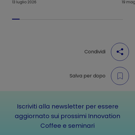
esogeni e creazione di valore
13 luglio 2026
19 mag
sostenibile
Condividi
Salva per dopo
Iscriviti alla newsletter per essere
aggiornato sui prossimi Innovation
Coffee e seminari