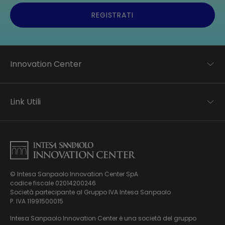
REGISTRATI
Innovation Center
Trend analysis
Applied research
Link Utili
Startup development
Business transformation
Contatti
Ecosystem enabling
Informativa Privacy
Informativa Privacy Careers
Privacy e Cookie Policy
Mappa del sito
© Intesa Sanpaolo Innovation Center SpA
Chi siamo
codice fiscale 02014200246
Whistleblowing
News ed Eventi
Società partecipante al Gruppo IVA Intesa Sanpaolo
Modello di gestione, organizzazione e controllo ex Dlgs.
Podcast
P. IVA 11991500015
231/01
Video
Intesa Sanpaolo Innovation Center è una società del gruppo
Virtual Tour