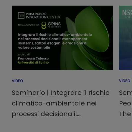
VIDEO
VIDEO
Seminario | Integrare il rischio
Sem
climatico-ambientale nei
Peo
processi decisionali:
The
management systems, fattori
cer