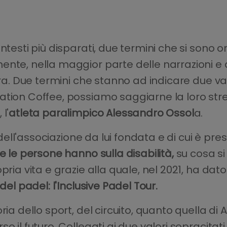
ontesti più disparati, due termini che si so
ente, nella maggior parte delle narrazioni e
ura. Due termini che stanno ad indicare due val
ation Coffee, possiamo saggiarne la loro stre
l'
atleta paralimpico Alessandro Ossol
a.
i dell'associazione da lui fondata e di cui è pre
e le persone hanno sulla disabilità,
su cosa si
pria vita e grazie alla quale, nel 2021, ha dat
del padel: l'Inclusive Padel Tour.
ria dello sport, del circuito, quanto quella di
 il futuro. Collegati ai due valori sopracitati