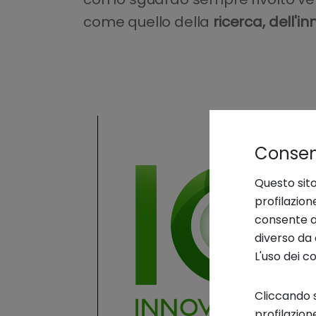
come quello della
ricerca, dell'i
Consens
Questo sito
profilazion
consente an
diverso da 
L'uso dei c
Cliccando s
profilazion