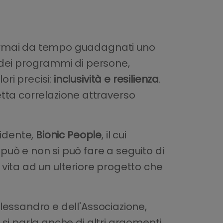
no ormai da tempo guadagnati uno
 dei programmi di persone,
ori precisi:
inclusività e resilienza
.
tta correlazione attraverso
sidente,
Bionic People
, il cui
 può e non si può fare a seguito di
o vita ad un ulteriore progetto che
 Alessandro e dell'Associazione,
, si parla anche di altri argomenti,