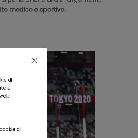
ito medico e sportivo.
kie di
ate e
o web
cookie di