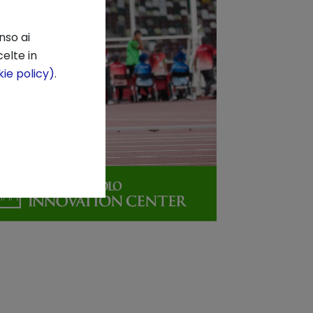
nso ai
elte in
ie policy)
.