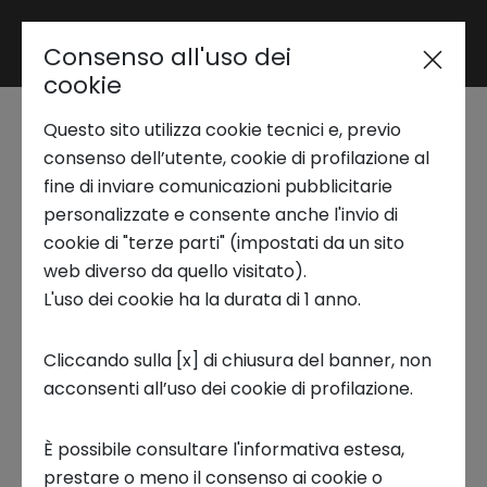
Consenso all'uso dei
Area riservata
cookie
Questo sito utilizza cookie tecnici e, previo
Trend Analysis
Innovation Coffee |
consenso dell’utente, cookie di profilazione al
fine di inviare comunicazioni pubblicitarie
Pulire il mare dai rifiuti.
personalizzate e consente anche l'invio di
Applied Research
cookie di "terze parti" (impostati da un sito
Il modello circolare
web diverso da quello visitato).
L'uso dei cookie ha la durata di 1 anno.
Startup Development
della startup Ogyre
Cliccando sulla [x] di chiusura del banner, non
acconsenti all’uso dei cookie di profilazione.
Business Transformation
WEBINAR, INNOVATION COFFEE
È possibile consultare l'informativa estesa,
Ecosystem enabling
prestare o meno il consenso ai cookie o