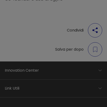
Condividi
Salva per dopo
Innovation Center
Trend analysis
Applied research
Link Utili
Startup development
Business transformation
Contatti
Ecosystem enabling
Informativa Privacy