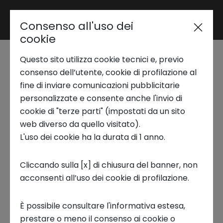
Consenso all'uso dei
Area riservata
cookie
Questo sito utilizza cookie tecnici e, previo
Trend Analysis
Innovation Coffee |
consenso dell’utente, cookie di profilazione al
fine di inviare comunicazioni pubblicitarie
Evoluzioni e
personalizzate e consente anche l'invio di
Applied Research
cookie di "terze parti" (impostati da un sito
innovazioni nella
web diverso da quello visitato).
L'uso dei cookie ha la durata di 1 anno.
Startup Development
storia del tennis: dai
Cliccando sulla [x] di chiusura del banner, non
materiali alle
acconsenti all’uso dei cookie di profilazione.
Business Transformation
trasformazioni del
È possibile consultare l'informativa estesa,
Ecosystem enabling
prestare o meno il consenso ai cookie o