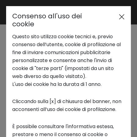
Consenso all'uso dei
Area riservata
cookie
Questo sito utilizza cookie tecnici e, previo
Trend Analysis
consenso dell’utente, cookie di profilazione al
RUFFINO
fine di inviare comunicazioni pubblicitarie
personalizzate e consente anche l'invio di
Sergio Taviani - Finance & IT
Applied Research
cookie di "terze parti" (impostati da un sito
Director
web diverso da quello visitato).
L'uso dei cookie ha la durata di 1 anno.
Startup Development
Italian Lifestyle 2022
Cliccando sulla [x] di chiusura del banner, non
acconsenti all’uso dei cookie di profilazione.
Business Transformation
Ruffino
è un'azienda vinicola italiana che
produce vini di alta qualità. Situata in
È possibile consultare l'informativa estesa,
Toscana, la società gestisce numerose
Ecosystem enabling
prestare o meno il consenso ai cookie o