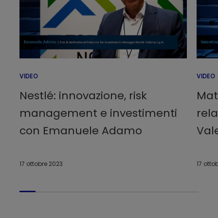
VIDEO
VIDEO
Nestlé: innovazione, risk
Mat
management e investimenti
rela
con Emanuele Adamo
Val
17 ottobre 2023
17 otto