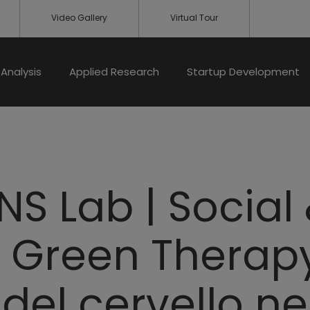
Video Gallery
Virtual Tour
Analysis
Applied Research
Startup Development
NS Lab | Social
 Green Therapy,
del cervello ne