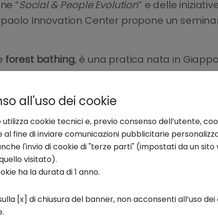
one “
Social & People Evolution
” e delle iniziati
paolo Innovation Center propone un seminario 
e
forest bathing
, è una pratica nata in Giappo
ntatto con il “verde” ha effetti positivi sull’or
ma può agire anche sul cervello, sebbene i m
o all'uso dei cookie
NICO - in collaborazione con la Clinica Psichiatr
tuto Superiore di Sanità - studiano gli effetti de
 utilizza cookie tecnici e, previo consenso dell’utente, coo
e al fine di inviare comunicazioni pubblicitarie personalizz
 per comprenderne i meccanismi cellulari, mole
che l'invio di cookie di "terze parti" (impostati da un sit
lustrati i
benefici della natura sulla mente e i
quello visitato).
ookie ha la durata di 1 anno.
vello.
ulla [x] di chiusura del banner, non acconsenti all’uso dei 
e.