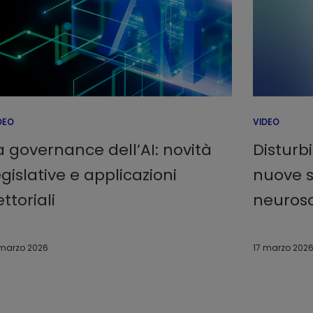
DEO
VIDEO
a governance dell’AI: novità
Disturbi
egislative e applicazioni
nuove s
ettoriali
neuros
 marzo 2026
17 marzo 202