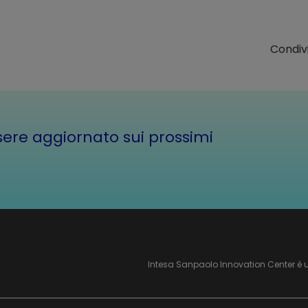
Condivi
essere aggiornato sui prossimi
Intesa Sanpaolo Innovation Center è 