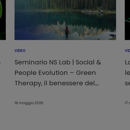
VIDEO
VI
o
Seminario NS Lab | Social &
L
People Evolution – Green
l
Therapy, il benessere del
s
i
cervello nella natura
19 maggio 2026
17