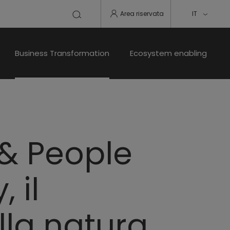
Area riservata
IT
Business Transformation
Ecosystem enabling
 & People
 il
lla natura