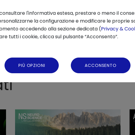
 consultare l'informativa estesa, prestare o meno il conse
rsonalizzarne la configurazione e modificare le proprie sc
momento accedendo alla sezione dedicata (
Privacy & Cook
na, presso il Dipartimento di Neuroscienze del
re tutti i cookie, clicca sul pulsante “Acconsento”.
 Institute Cavalieri Ottolenghi (NICO).
PIÙ OPZIONI
ACCONSENTO
ti