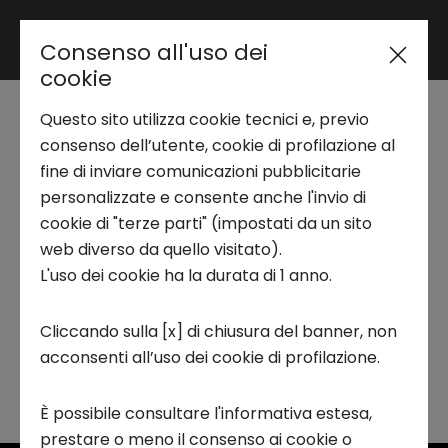
Consenso all'uso dei
Area riservata
cookie
Questo sito utilizza cookie tecnici e, previo
Trend Analysis
Seminario AI Lab |
consenso dell’utente, cookie di profilazione al
fine di inviare comunicazioni pubblicitarie
Transizioni complesse:
personalizzate e consente anche l'invio di
Applied Research
cookie di "terze parti" (impostati da un sito
digitalizzazione e ESG
web diverso da quello visitato).
L'uso dei cookie ha la durata di 1 anno.
Startup Development
WEBINAR, AI LAB
Cliccando sulla [x] di chiusura del banner, non
acconsenti all’uso dei cookie di profilazione.
Business Transformation
È possibile consultare l'informativa estesa,
Ecosystem enabling
prestare o meno il consenso ai cookie o