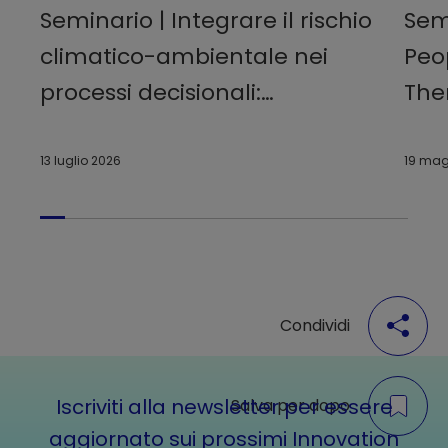
Seminario | Integrare il rischio
Sem
climatico-ambientale nei
Peo
processi decisionali:
The
management systems, fattori
cer
esogeni e creazione di valore
13 luglio 2026
19 mag
sostenibile
Condividi
Iscriviti alla newsletter per essere
Salva per dopo
aggiornato sui prossimi Innovation