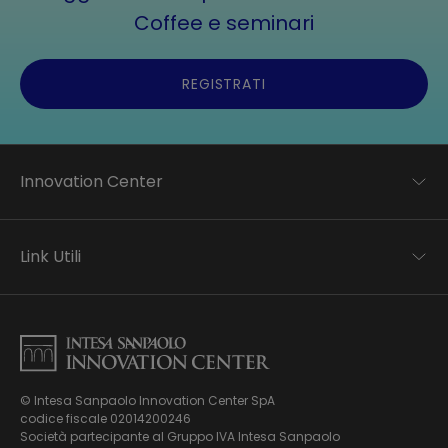
Coffee e seminari
REGISTRATI
Innovation Center
Trend analysis
Applied research
Link Utili
Startup development
Business transformation
Contatti
Ecosystem enabling
Informativa Privacy
Informativa Privacy Careers
Privacy e Cookie Policy
Mappa del sito
© Intesa Sanpaolo Innovation Center SpA
Chi siamo
codice fiscale 02014200246
Whistleblowing
News ed Eventi
Società partecipante al Gruppo IVA Intesa Sanpaolo