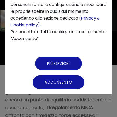
personalizzarne la configurazione e modificare
le proprie scelte in qualsiasi momento
Chi siamo
accedendo alla sezione dedicata (
Privacy &
Cookie policy)
.
News ed Eventi
Per accettare tutti i cookie, clicca sul pulsante
“Acconsento”.
Podcast
Video Gallery
PIÙ OPZIONI
Virtual Tour
Malgrado le nobili aspettative, i due elementi
ACCONSENTO
caratterizzanti la
Twin-Transition europea –
green e digital
- sembrano non trovare
ancora un punto di equilibrio soddisfacente. In
questo contesto, il
Regolamento MiCA
affronta con timidezza forse eccessiva il