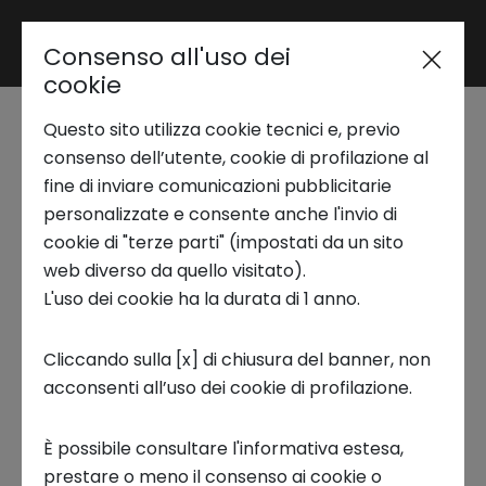
Consenso all'uso dei
Area riservata
cookie
Questo sito utilizza cookie tecnici e, previo
Trend Analysis
Seminario NS Lab |
consenso dell’utente, cookie di profilazione al
fine di inviare comunicazioni pubblicitarie
Dispersione scolastica
personalizzate e consente anche l'invio di
Applied Research
cookie di "terze parti" (impostati da un sito
e incidenza dei
web diverso da quello visitato).
L'uso dei cookie ha la durata di 1 anno.
Startup Development
disturbi
Cliccando sulla [x] di chiusura del banner, non
neuropsichiatrici
acconsenti all’uso dei cookie di profilazione.
Business Transformation
È possibile consultare l'informativa estesa,
NS LAB, WEBINAR
Ecosystem enabling
prestare o meno il consenso ai cookie o