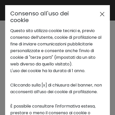
Consenso all'uso dei
Area riservata
cookie
Questo sito utilizza cookie tecnici e, previo
Trend Analysis
Seminario NS Lab |
consenso dell’utente, cookie di profilazione al
fine di inviare comunicazioni pubblicitarie
Siamo davvero liberi?
personalizzate e consente anche l'invio di
Applied Research
cookie di "terze parti" (impostati da un sito
Il comportamento
web diverso da quello visitato).
L'uso dei cookie ha la durata di 1 anno.
Startup Development
umano tra geni,
Cliccando sulla [x] di chiusura del banner, non
cervello e ambiente
acconsenti all’uso dei cookie di profilazione.
Business Transformation
È possibile consultare l'informativa estesa,
NS LAB, WEBINAR
Ecosystem enabling
prestare o meno il consenso ai cookie o