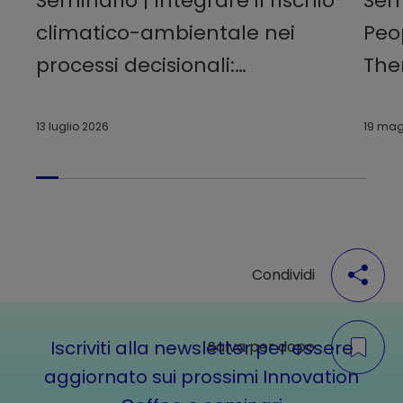
Seminario | Integrare il rischio
Sem
climatico-ambientale nei
Peo
processi decisionali:
The
management systems, fattori
cer
esogeni e creazione di valore
13 luglio 2026
19 mag
sostenibile
Condividi
Iscriviti alla newsletter per essere
Salva per dopo
aggiornato sui prossimi Innovation