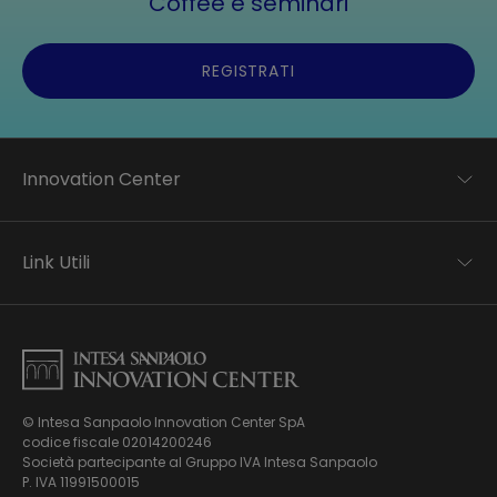
Coffee e seminari
REGISTRATI
Innovation Center
Trend analysis
Applied research
Link Utili
Startup development
Business transformation
Contatti
Ecosystem enabling
Informativa Privacy
Informativa Privacy Careers
Privacy e Cookie Policy
Mappa del sito
© Intesa Sanpaolo Innovation Center SpA
Chi siamo
codice fiscale 02014200246
Whistleblowing
News ed Eventi
Società partecipante al Gruppo IVA Intesa Sanpaolo
Modello di gestione, organizzazione e controllo ex Dlgs.
Podcast
P. IVA 11991500015