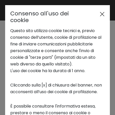
Consenso all'uso dei
Area riservata
cookie
Questo sito utilizza cookie tecnici e, previo
Trend Analysis
Seminario NS Lab | Il
consenso dell’utente, cookie di profilazione al
fine di inviare comunicazioni pubblicitarie
cervello al lavoro
personalizzate e consente anche l'invio di
Applied Research
cookie di "terze parti" (impostati da un sito
web diverso da quello visitato).
NS LAB, WEBINAR
L'uso dei cookie ha la durata di 1 anno.
Startup Development
Cliccando sulla [x] di chiusura del banner, non
acconsenti all’uso dei cookie di profilazione.
Business Transformation
Partendo dal racconto di casi reali,
È possibile consultare l'informativa estesa,
Ecosystem enabling
analizzeremo in modo chiaro e schematizzato
prestare o meno il consenso ai cookie o