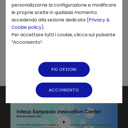
personalizzarne la configurazione e modificare
quello che succede nel cervello di un/una
le proprie scelte in qualsiasi momento
professionista (quali aree si attivano, quali si
Chi siamo
accedendo alla sezione dedicata (
Privacy &
bloccano, cosa succede al cuore e ai muscoli,
Cookie policy)
.
ormoni, ecc.) per arrivare a capire quali
News ed Eventi
Per accettare tutti i cookie, clicca sul pulsante
accorgimenti e strategie possono essere
“Acconsento”.
Podcast
messi in atto praticamente per favorire questi
meccanismi.
Video Gallery
PIÙ OPZIONI
Virtual Tour
ACCONSENTO